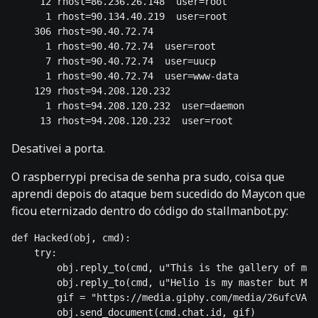
Desativei a porta.
O raspberrypi precisa de senha pra sudo, coisa que
aprendi depois do ataque bem sucedido do Maycon que
ficou eternizado dentro do código do stallmanbot.py:
def Hacked(obj, cmd):

    try:

        obj.reply_to(cmd, u"This is the gallery of met
        obj.reply_to(cmd, u"Helio is my master but May
        gif = "https://media.giphy.com/media/26ufcVAp3
        obj.send_document(cmd.chat.id, gif)
