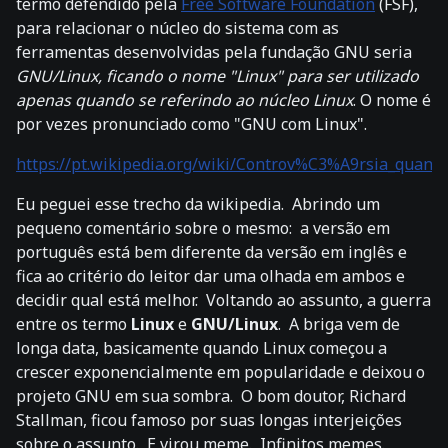
termo defendido pela
Free Software Foundation
(FSF),
para relacionar o núcleo do sistema com as
ferramentas desenvolvidas pela fundação GNU seria
GNU/Linux, ficando o nome "Linux" para ser utilizado
apenas quando se referindo ao núcleo Linux
. O nome é
por vezes pronunciado como "GNU com Linux".
https://pt.wikipedia.org/wiki/Controv%C3%A9rsia_qua
Eu peguei esse trecho da wikipedia. Abrindo um
pequeno comentário sobre o mesmo: a versão em
português está bem diferente da versão em inglês e
fica ao critério do leitor dar uma olhada em ambos e
decidir qual está melhor. Voltando ao assunto, a guerra
entre os termo
Linux
e
GNU/Linux
. A briga vem de
longa data, basicamente quando Linux começou a
crescer exponencialmente em popularidade e deixou o
projeto GNU em sua sombra. O bom doutor, Richard
Stallman, ficou famoso por suas longas interjeições
sobre o assunto. E virou meme. Infinitos memes.