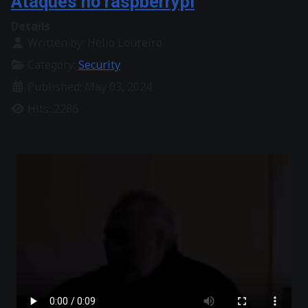
Ataques no raspberrypi
Details
Written by:
Helio Loureiro
Category:
Security
Published: May 03, 2024
Hits: 2286