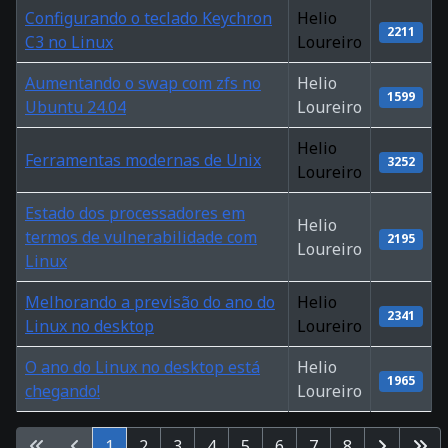
Configurando o teclado Keychron
Helio
2211
C3 no Linux
Loureiro
Aumentando o swap com zfs no
Helio
1599
Ubuntu 24.04
Loureiro
Helio
Ferramentas modernas de Unix
3252
Loureiro
Estado dos processadores em
Helio
termos de vulnerabilidade com
2195
Loureiro
Linux
Melhorando a previsão do ano do
Helio
2341
Linux no desktop
Loureiro
O ano do Linux no desktop está
Helio
1965
chegando!
Loureiro
Table of Articles
1
2
3
4
5
6
7
8