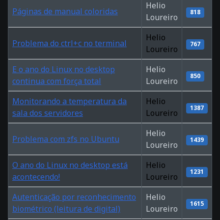
Helio
Páginas de manual coloridas
818
Loureiro
Helio
Problema do ctrl+c no terminal
767
Loureiro
E o ano do Linux no desktop
Helio
850
continua com força total
Loureiro
Monitorando a temperatura da
Helio
1387
sala dos servidores
Loureiro
Helio
Problema com zfs no Ubuntu
1439
Loureiro
O ano do Linux no desktop está
Helio
1231
acontecendo!
Loureiro
Autenticação por reconhecimento
Helio
1615
biométrico (leitura de digital)
Loureiro