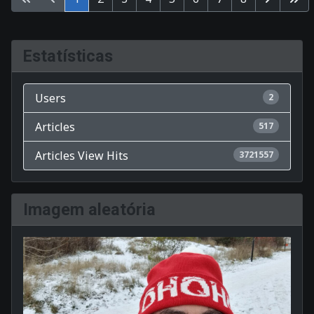
Page 1 of 8
Estatísticas
Users
2
Articles
517
Articles View Hits
3721557
Imagem aleatória