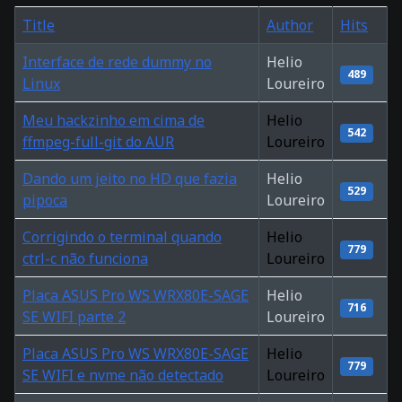
Title
Author
Hits
Interface de rede dummy no
Helio
489
Linux
Loureiro
Meu hackzinho em cima de
Helio
542
ffmpeg-full-git do AUR
Loureiro
Dando um jeito no HD que fazia
Helio
529
pipoca
Loureiro
Corrigindo o terminal quando
Helio
779
ctrl-c não funciona
Loureiro
Placa ASUS Pro WS WRX80E-SAGE
Helio
716
SE WIFI parte 2
Loureiro
Placa ASUS Pro WS WRX80E-SAGE
Helio
779
SE WIFI e nvme não detectado
Loureiro