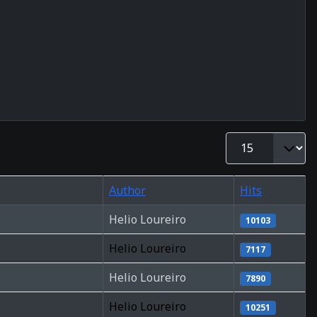
Display #
Author
Hits
Helio Loureiro
10103
Helio Loureiro
7117
Helio Loureiro
7890
Helio Loureiro
10251