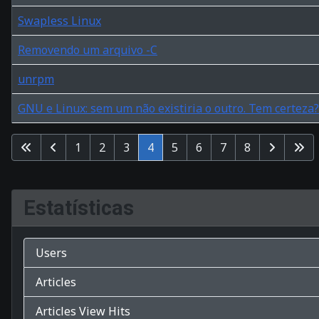
Swapless Linux
Removendo um arquivo -C
unrpm
GNU e Linux: sem um não existiria o outro. Tem certeza?
Table of Articles
1
2
3
4
5
6
7
8
Estatísticas
Users
Articles
Articles View Hits