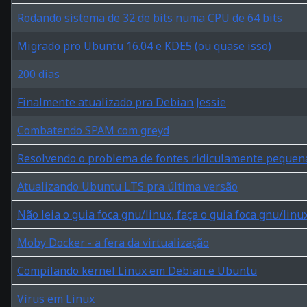
Rodando sistema de 32 de bits numa CPU de 64 bits
Migrado pro Ubuntu 16.04 e KDE5 (ou quase isso)
200 dias
Finalmente atualizado pra Debian Jessie
Combatendo SPAM com greyd
Resolvendo o problema de fontes ridiculamente pequen
Atualizando Ubuntu LTS pra última versão
Não leia o guia foca gnu/linux, faça o guia foca gnu/linux
Moby Docker - a fera da virtualização
Compilando kernel Linux em Debian e Ubuntu
Vírus em Linux