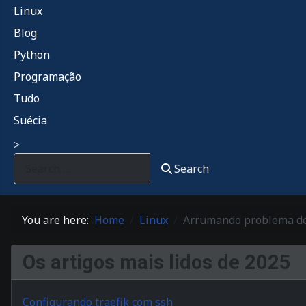
Linux
Blog
Python
Programação
Tudo
Suécia
>
Search
You are here:
Home
Linux
Arrumando problema de
Os artigos mais lidos de 2025
Configurando traefik com ssh