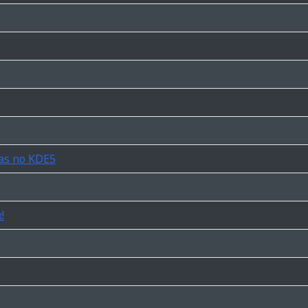
as no KDE5
!