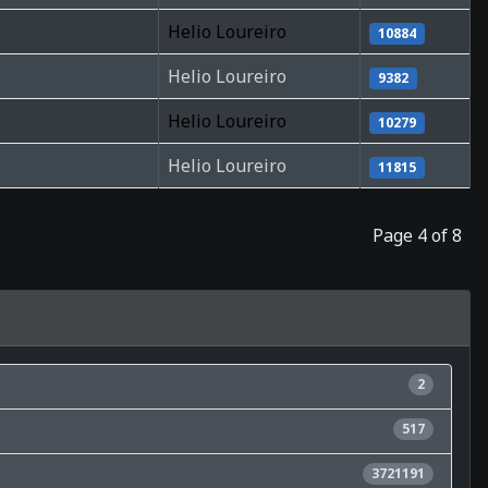
Helio Loureiro
10884
Helio Loureiro
9382
Helio Loureiro
10279
Helio Loureiro
11815
Page 4 of 8
2
517
3721191