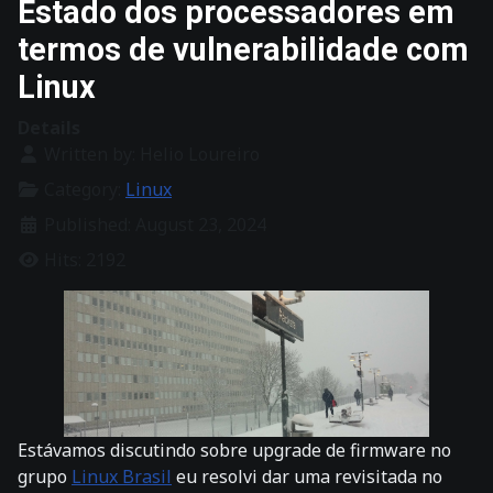
Estado dos processadores em
termos de vulnerabilidade com
Linux
Details
Written by:
Helio Loureiro
Category:
Linux
Published: August 23, 2024
Hits: 2192
Estávamos discutindo sobre upgrade de firmware no
grupo
Linux Brasil
eu resolvi dar uma revisitada no