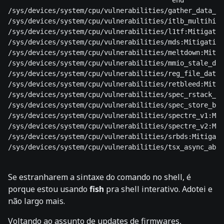
                                         end

/sys/devices/system/cpu/vulnerabilities/gather_data_sa
/sys/devices/system/cpu/vulnerabilities/itlb_multihit:
/sys/devices/system/cpu/vulnerabilities/l1tf:Mitigatio
/sys/devices/system/cpu/vulnerabilities/mds:Mitigation
/sys/devices/system/cpu/vulnerabilities/meltdown:Mitig
/sys/devices/system/cpu/vulnerabilities/mmio_stale_dat
/sys/devices/system/cpu/vulnerabilities/reg_file_data_
/sys/devices/system/cpu/vulnerabilities/retbleed:Mitig
/sys/devices/system/cpu/vulnerabilities/spec_rstack_ov
/sys/devices/system/cpu/vulnerabilities/spec_store_byp
/sys/devices/system/cpu/vulnerabilities/spectre_v1:Mit
/sys/devices/system/cpu/vulnerabilities/spectre_v2:Mit
/sys/devices/system/cpu/vulnerabilities/srbds:Mitigati
/sys/devices/system/cpu/vulnerabilities/tsx_async_abor
Se estranharem a sintaxe do comando no shell, é
porque estou usando
fish
pra shell interativo. Adotei e
não largo mais.
Voltando ao assunto de updates de firmwares,