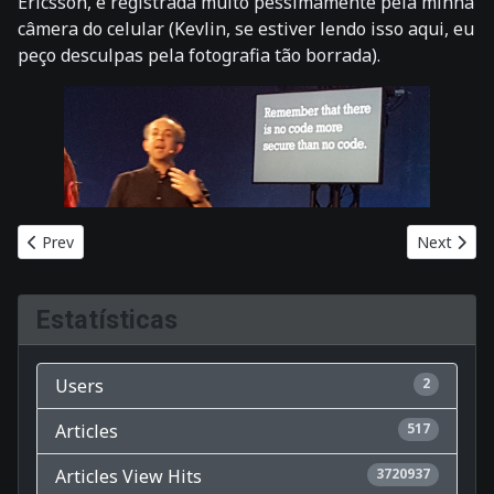
Ericsson, e registrada muito péssimamente pela minha
câmera do celular (Kevlin, se estiver lendo isso aqui, eu
peço desculpas pela fotografia tão borrada).
Previous article: Ferramentas modernas de Unix
Next artic
Prev
Next
Estatísticas
Users
2
Articles
517
Articles View Hits
3720937