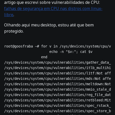
artigo que escrevi sobre vulnerabilidades de CPU:
falhas de segurança em CPU nas distros com linux-
libre
.
Olhando aqui meu desktop, estou até que bem
protegido.
root@goosfraba ~# for v in /sys/devices/system/cpu/vul
                      echo -n "$v:"; cat $v

                  end

/sys/devices/system/cpu/vulnerabilities/gather_data_sa
/sys/devices/system/cpu/vulnerabilities/itlb_multihit:
/sys/devices/system/cpu/vulnerabilities/l1tf:Not affec
/sys/devices/system/cpu/vulnerabilities/mds:Not affect
/sys/devices/system/cpu/vulnerabilities/meltdown:Not a
/sys/devices/system/cpu/vulnerabilities/mmio_stale_dat
/sys/devices/system/cpu/vulnerabilities/reg_file_data_
/sys/devices/system/cpu/vulnerabilities/retbleed:Mitig
/sys/devices/system/cpu/vulnerabilities/spec_rstack_ov
/sys/devices/system/cpu/vulnerabilities/spec_store_byp