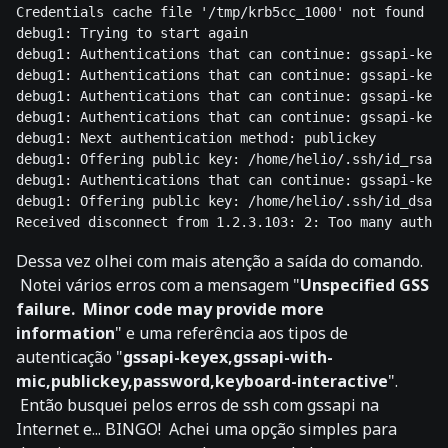
Credentials cache file '/tmp/krb5cc_1000' not found
debug1: Trying to start again

debug1: Authentications that can continue: gssapi-keye
debug1: Authentications that can continue: gssapi-keye
debug1: Authentications that can continue: gssapi-keye
debug1: Authentications that can continue: gssapi-keye
debug1: Next authentication method: publickey

debug1: Offering public key: /home/helio/.ssh/id_rsa

debug1: Authentications that can continue: gssapi-keye
debug1: Offering public key: /home/helio/.ssh/id_dsa

Dessa vez olhei com mais atenção a saída do comando.
Notei vários erros com a mensagem "
Unspecified GSS
failure. Minor code may provide more
information
" e uma referência aos tipos de
autenticação "
gssapi-keyex,gssapi-with-
mic,publickey,password,keyboard-interactive
".
Então busquei pelos erros de ssh com gssapi na
Internet e... BINGO! Achei uma opção simples para