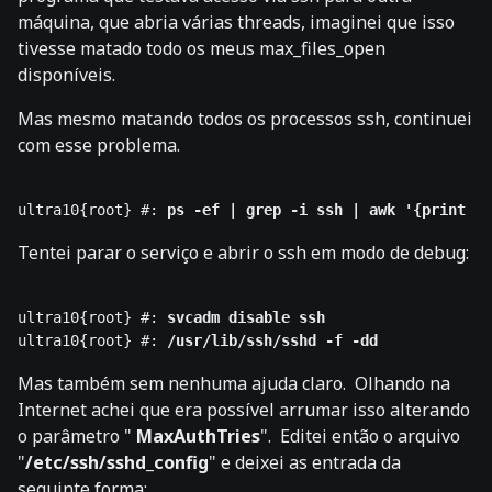
máquina, que abria várias threads, imaginei que isso
tivesse matado todo os meus max_files_open
disponíveis.
Mas mesmo matando todos os processos ssh, continuei
com esse problema.
ultra10{root} #: 
ps -ef | grep -i ssh | awk '{print $2
Tentei parar o serviço e abrir o ssh em modo de debug:
ultra10{root} #: 
svcadm disable ssh
ultra10{root} #: 
/usr/lib/ssh/sshd -f -dd
Mas também sem nenhuma ajuda claro. Olhando na
Internet achei que era possível arrumar isso alterando
o parâmetro "
MaxAuthTries
". Editei então o arquivo
"
/etc/ssh/sshd_config
" e deixei as entrada da
seguinte forma: