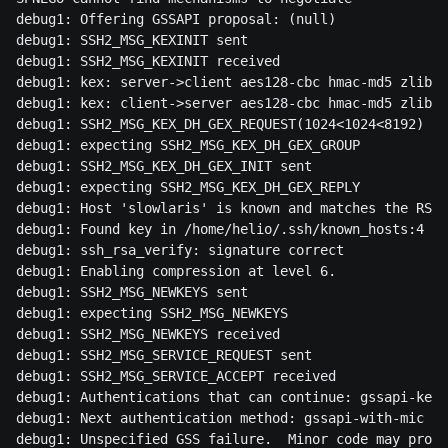
debug1: Offering GSSAPI proposal: (null)

debug1: SSH2_MSG_KEXINIT sent

debug1: SSH2_MSG_KEXINIT received

debug1: kex: server->client aes128-cbc hmac-md5 zlib

debug1: kex: client->server aes128-cbc hmac-md5 zlib

debug1: SSH2_MSG_KEX_DH_GEX_REQUEST(1024<1024<8192) se
debug1: expecting SSH2_MSG_KEX_DH_GEX_GROUP

debug1: SSH2_MSG_KEX_DH_GEX_INIT sent

debug1: expecting SSH2_MSG_KEX_DH_GEX_REPLY

debug1: Host 'slowlaris' is known and matches the RSA 
debug1: Found key in /home/helio/.ssh/known_hosts:4

debug1: ssh_rsa_verify: signature correct

debug1: Enabling compression at level 6.

debug1: SSH2_MSG_NEWKEYS sent

debug1: expecting SSH2_MSG_NEWKEYS

debug1: SSH2_MSG_NEWKEYS received

debug1: SSH2_MSG_SERVICE_REQUEST sent

debug1: SSH2_MSG_SERVICE_ACCEPT received

debug1: Authentications that can continue: gssapi-keye
debug1: Next authentication method: gssapi-with-mic

debug1: Unspecified GSS failure.  Minor code may provi