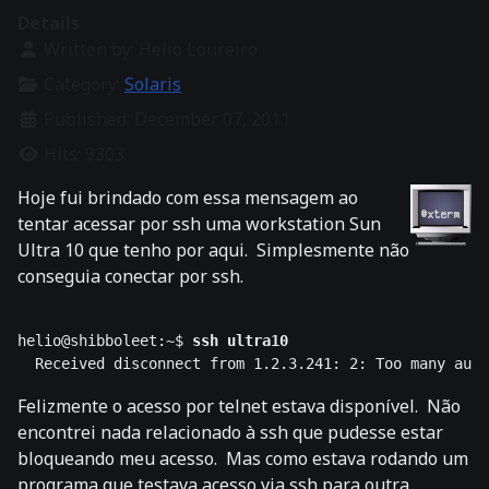
Details
Written by:
Helio Loureiro
Category:
Solaris
Published: December 07, 2011
Hits: 9303
Hoje fui brindado com essa mensagem ao
tentar acessar por ssh uma workstation Sun
Ultra 10 que tenho por aqui. Simplesmente não
conseguia conectar por ssh.
helio@shibboleet:~$ 
ssh ultra10
Felizmente o acesso por telnet estava disponível. Não
encontrei nada relacionado à ssh que pudesse estar
bloqueando meu acesso. Mas como estava rodando um
programa que testava acesso via ssh para outra