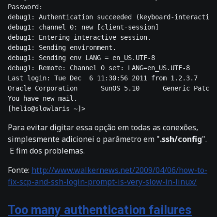
Password: 

debug1: Authentication succeeded (keyboard-interactive
debug1: channel 0: new [client-session]

debug1: Entering interactive session.

debug1: Sending environment.

debug1: Sending env LANG = en_US.UTF-8

debug1: Remote: Channel 0 set: LANG=en_US.UTF-8

Last login: Tue Dec  6 11:30:56 2011 from 1.2.3.7

Oracle Corporation      SunOS 5.10      Generic Patch 
You have new mail.
Para evitar digitar essa opção em todas as conexões,
simplesmente adicionei o parâmetro em "
.ssh/config
".
E fim dos problemas.
Fonte:
http://www.walkernews.net/2009/04/06/how-to-
fix-scp-and-ssh-login-prompt-is-very-slow-in-linux/
Too many authentication failures