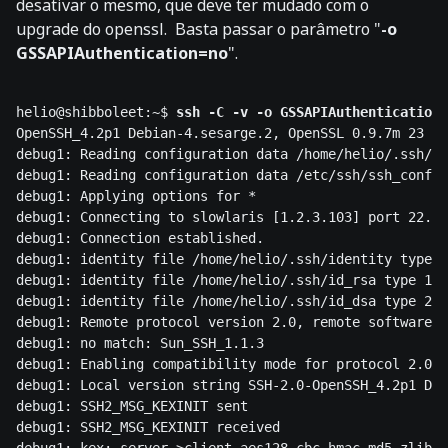
desativar o mesmo, que deve ter mudado com o
upgrade do openssl. Basta passar o parâmetro "
-o
GSSAPIAuthentication=no
".
helio@shibboleet:~$ 
OpenSSH_4.2p1 Debian-4.sesarge.2, OpenSSL 0.9.7m 23 Fe
debug1: Reading configuration data /home/helio/.ssh/co
debug1: Reading configuration data /etc/ssh/ssh_config
debug1: Applying options for *

debug1: Connecting to slowlaris [1.2.3.103] port 22.

debug1: Connection established.

debug1: identity file /home/helio/.ssh/identity type 0

debug1: identity file /home/helio/.ssh/id_rsa type 1

debug1: identity file /home/helio/.ssh/id_dsa type 2

debug1: Remote protocol version 2.0, remote software v
debug1: no match: Sun_SSH_1.1.3

debug1: Enabling compatibility mode for protocol 2.0

debug1: Local version string SSH-2.0-OpenSSH_4.2p1 Deb
debug1: SSH2_MSG_KEXINIT sent

debug1: SSH2_MSG_KEXINIT received

debug1: kex: server->client aes128-cbc hmac-md5 zlib
