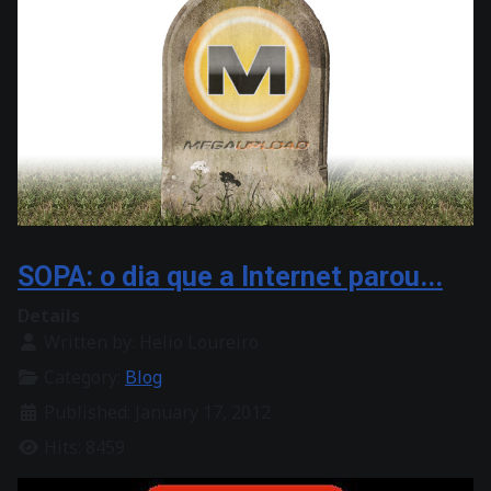
SOPA: o dia que a Internet parou...
Details
Written by:
Helio Loureiro
Category:
Blog
Published: January 17, 2012
Hits: 8459