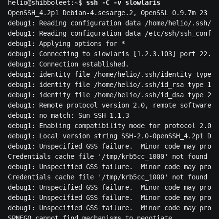
helio@shibboleet:~$ 
ssh -C -v slowlaris
OpenSSH_4.2p1 Debian-4.sesarge.2, OpenSSL 0.9.7m 23 Fe
debug1: Reading configuration data /home/helio/.ssh/co
debug1: Reading configuration data /etc/ssh/ssh_config

debug1: Applying options for *

debug1: Connecting to slowlaris [1.2.3.103] port 22.

debug1: Connection established.

debug1: identity file /home/helio/.ssh/identity type 0

debug1: identity file /home/helio/.ssh/id_rsa type 1

debug1: identity file /home/helio/.ssh/id_dsa type 2

debug1: Remote protocol version 2.0, remote software v
debug1: no match: Sun_SSH_1.1.3

debug1: Enabling compatibility mode for protocol 2.0

debug1: Local version string SSH-2.0-OpenSSH_4.2p1 Deb
debug1: Unspecified GSS failure.  Minor code may provi
Credentials cache file '/tmp/krb5cc_1000' not found

debug1: Unspecified GSS failure.  Minor code may provi
Credentials cache file '/tmp/krb5cc_1000' not found

debug1: Unspecified GSS failure.  Minor code may provi
debug1: Unspecified GSS failure.  Minor code may provi
debug1: Unspecified GSS failure.  Minor code may provi
SPNEGO cannot find mechanisms to negotiate
