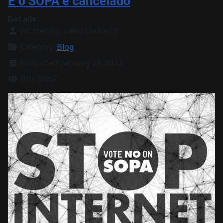
E o SOPA é cancelado
Details
Written by:
Helio Loureiro
Category:
Blog
Published: January 21, 2012
Hits: 8067