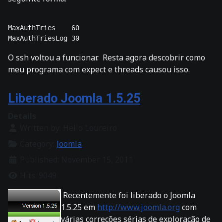
MaxAuthTries    60

O ssh voltou a funcionar. Resta agora descobrir como
meu programa com expect e threads causou isso.
Liberado Joomla 1.5.25
Details
Written by:
Helio Loureiro
Category:
Joomla
Published: November 15, 2011
Hits: 9049
Recentemente foi liberado o Joomla
1.5.25 em
http://www.joomla.org
com
várias correções sérias de exploração de