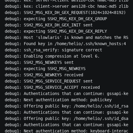
debug1: kex: client->server aes128-cbc hmac-md5 zlib

debug1: SSH2_MSG_KEX_DH_GEX_REQUEST(1024<1024<8192) se
debug1: expecting SSH2_MSG_KEX_DH_GEX_GROUP

debug1: SSH2_MSG_KEX_DH_GEX_INIT sent

debug1: expecting SSH2_MSG_KEX_DH_GEX_REPLY

debug1: Host 'slowlaris' is known and matches the RSA 
debug1: Found key in /home/helio/.ssh/known_hosts:4

debug1: ssh_rsa_verify: signature correct

debug1: Enabling compression at level 6.

debug1: SSH2_MSG_NEWKEYS sent

debug1: expecting SSH2_MSG_NEWKEYS

debug1: SSH2_MSG_NEWKEYS received

debug1: SSH2_MSG_SERVICE_REQUEST sent

debug1: SSH2_MSG_SERVICE_ACCEPT received

debug1: Authentications that can continue: gssapi-keye
debug1: Next authentication method: publickey

debug1: Offering public key: /home/helio/.ssh/id_rsa

debug1: Authentications that can continue: gssapi-keye
debug1: Offering public key: /home/helio/.ssh/id_dsa

debug1: Authentications that can continue: gssapi-keye
debug1: Next authentication method: keyboard-interacti