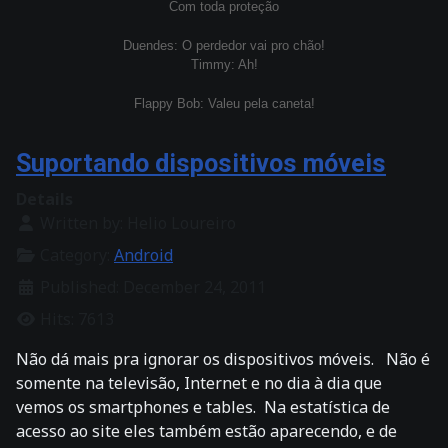
Com toda proteção
Duendes: O perdedor vai pro chão!
Timmy: Ah!
Flappy Bob: Valeu pela caneta!
Suportando dispositivos móveis
Details
Written by:
Helio Loureiro
Category:
Android
Published: December 24, 2011
Hits: 7613
Não dá mais pra ignorar os dispositivos móveis. Não é
somente na televisão, Internet e no dia à dia que
vemos os smartphones e tables. Na estatística de
acesso ao site eles também estão aparecendo, e de