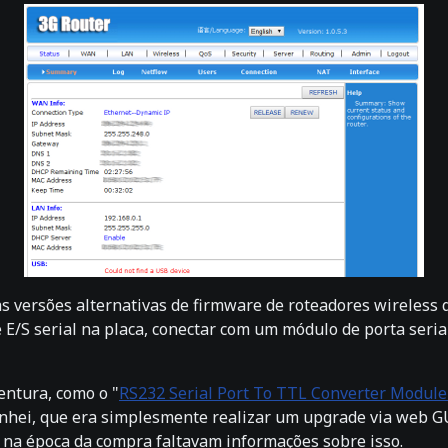
as versões alternativas de firmware de roteadores wireles
 E/S serial na placa, conectar com um módulo de porta serial
entura, como o "
RS232 Serial Port To TTL Converter Module
sonhei, que era simplesmente realizar um upgrade via web G
e na época da compra faltavam informações sobre isso.