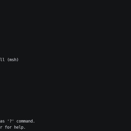
ll (msh)

as '?' command.

r for help.
