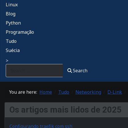
Linux
Blog
Python
Programação
Tudo
Suécia
>
Search
You are here:
Home
Tudo
Networking
D-Link
Os artigos mais lidos de 2025
Configurando traefik com ssh