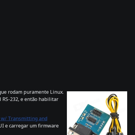
s que rodam puramente Linux.
 RS-232, e então habilitar
 w/ Transmitting and
UI e carregar um firmware