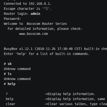
Connected to 192.168.0.1.

Escape character is '^]'.

Router login: 
admin
Password: 

Welcome to  Bococom Router Series

  For detailed information, please check:

        www.bococom.com

BusyBox v1.12.1 (2010-11-26 17:38:48 CST) built-in she
Enter 'help' for a list of built-in commands.

# 
sh
Unknow command

# 
ls
Unknow command

# 
help
 ?                   ->Display help information.

 help                ->Display help information, same 
 clear               ->Clear various talbes, type clea