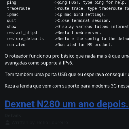
 ping                ->ping HOST, type ping for help.

 traceroute          ->route trace, type traceroute fo
 ipmac               ->ip mac bind settings.

 quit                ->Close terminal session.

 show                ->Display various talbes informat
 restart_httpd       ->Restart web server.

 restore_defaults    ->Restore the config to the defau
O roteador funcionou pro básico que nada mais é que uma
avançadas como suporte à IPv6.
Tem também uma porta USB que eu esperava conseguir us
Reza a lenda que vem com suporte para modems 3G nessa 
Dexnet N280 um ano depois..
Details
Written by:
Helio Loureiro