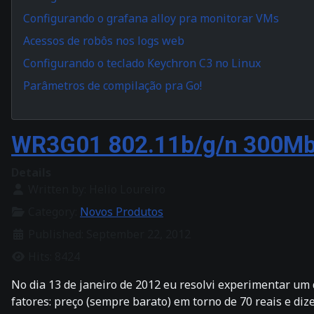
Configurando o grafana alloy pra monitorar VMs
Acessos de robôs nos logs web
Configurando o teclado Keychron C3 no Linux
Parâmetros de compilação pra Go!
WR3G01 802.11b/g/n 300Mbp
Details
Written by:
Helio Loureiro
Category:
Novos Produtos
Published: September 22, 2012
Hits: 8424
No dia 13 de janeiro de 2012 eu resolvi experimentar um
fatores: preço (sempre barato) em torno de 70 reais e di