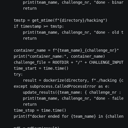
        print(team_name, challenge_nr, "done - binary 
        return

    tmstp = get_mtime(f"{directory}/hacking")

    if timestamp >= tmstp:

        print(team_name, challenge_nr, "done - old tim
        return

    container_name = f"{team_name}_{challenge_nr}"

    print("container_name:", container_name)

    challenge_file = ROOTDIR + "/" + CHALLENGE_INPUTS[
    time_start = time.time()

    try:

        result = dockerize(directory, f"./hacking {cha
    except subprocess.CalledProcessError as e:

        update_results({team_name: { challenge_nr : "f
        print(team_name, challenge_nr, "done - failed 
        return

    time_stop = time.time()

    print(f"docker ended for {team_name} in {challenge