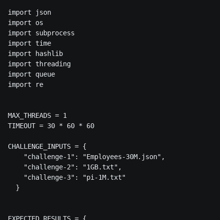
import json

import os

import subprocess

import time

import hashlib

import threading

import queue

import re

MAX_THREADS = 1

TIMEOUT = 30 * 60 * 60

CHALLENGE_INPUTS = {

    "challenge-1": "Employees-30M.json",

    "challenge-2": "1GB.txt",

    "challenge-3": "pi-1M.txt"

  }

EXPECTED_RESULTS = {
