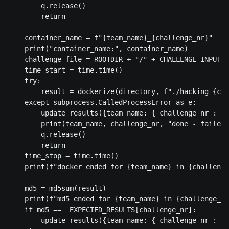
        q.release()

        return

    container_name = f"{team_name}_{challenge_nr}"

    print("container_name:", container_name)

    challenge_file = ROOTDIR + "/" + CHALLENGE_INPUTS[
    time_start = time.time()

    try:

        result = dockerize(directory, f"./hacking {cha
    except subprocess.CalledProcessError as e:

        update_results({team_name: { challenge_nr : "f
        print(team_name, challenge_nr, "done - failed 
        q.release()

        return

    time_stop = time.time()

    print(f"docker ended for {team_name} in {challenge
    md5 = md5sum(result)

    print(f"md5 ended for {team_name} in {challenge_nr
    if md5 ==  EXPECTED_RESULTS[challenge_nr]:

        update_results({team_name: { challenge_nr : "f