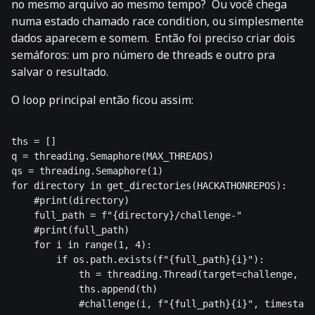
no mesmo arquivo ao mesmo tempo? Ou você chega
numa estado chamado race condition, ou simplesmente
dados aparecem e somem. Então foi preciso criar dois
semáforos: um pro número de threads e outro pra
salvar o resultado.
O loop principal então ficou assim:
ths = []

q = threading.Semaphore(MAX_THREADS)

qs = threading.Semaphore(1)

for directory in get_directories(HACKATHONREPOS):

    #print(directory)

    full_path = f"{directory}/challenge-" 

    #print(full_path)

    for i in range(1, 4):

        if os.path.exists(f"{full_path}{i}"):

            th = threading.Thread(target=challenge, ar
            ths.append(th)

            #challenge(i, f"{full_path}{i}", timestamp