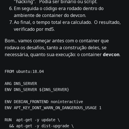
"hacking". Podia ser binário ou script.
Em seguida o código era rodado dentro do
ambiente de container do devcon.
Ao final, o tempo total era calculado. O resultado,
verificado por md5.
Bom... vamos começar antes com o container que
rodava os desafios, tanto a construção deles, se
necessária, quanto sua execução: o container
devcon
.
FROM ubuntu:18.04

ARG DNS_SERVER

ENV DNS_SERVER ${DNS_SERVER}

ENV DEBIAN_FRONTEND noninteractive

ENV APT_KEY_DONT_WARN_ON_DANGEROUS_USAGE 1

RUN  apt-get -y update \

  && apt-get -y dist-upgrade \
