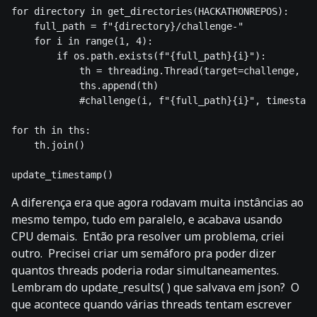
for directory in get_directories(HACKATHONREPOS):

    full_path = f"{directory}/challenge-" 

    for i in range(1, 4):

        if os.path.exists(f"{full_path}{i}"):

            th = threading.Thread(target=challenge, ar
            ths.append(th)

            #challenge(i, f"{full_path}{i}", timestamp
for th in ths:

    th.join()

A diferença era que agora rodavam muita instâncias ao
mesmo tempo, tudo em paralelo, e acabava usando
CPU demais. Então pra resolver um problema, criei
outro. Precisei criar um semáforo pra poder dizer
quantos threads poderia rodar simultaneamentes.
Lembram do update_results( ) que salvava em json? O
que acontece quando várias threads tentam escrever