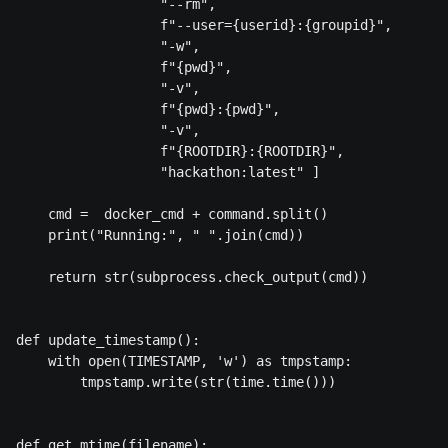
                  "--rm",

                  f"--user={userid}:{groupid}",

                  "-w",

                  f"{pwd}",

                  "-v",

                  f"{pwd}:{pwd}",

                  "-v",

                  f"{ROOTDIR}:{ROOTDIR}",

                  "hackathon:latest" ]

    cmd =  docker_cmd + command.split()

    print("Running:", " ".join(cmd))

    return str(subprocess.check_output(cmd))

def update_timestamp():

    with open(TIMESTAMP, 'w') as tmpstamp:

        tmpstamp.write(str(time.time()))

def get_mtime(filename):
