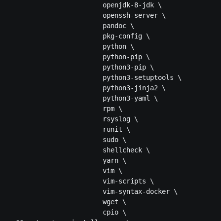
                        openjdk-8-jdk \

                        openssh-server \

                        pandoc \

                        pkg-config \

                        python \

                        python-pip \

                        python3-pip \

                        python3-setuptools \

                        python3-jinja2 \

                        python3-yaml \

                        rpm \

                        rsyslog \

                        runit \

                        sudo \

                        shellcheck \

                        yarn \

                        vim \

                        vim-scripts \

                        vim-syntax-docker \

                        wget \

                        cpio \
