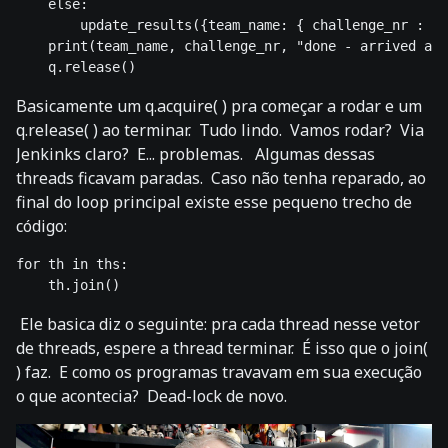
    else:

        update_results({team_name: { challenge_nr : ti
    print(team_name, challenge_nr, "done - arrived at 
Basicamente um q.acquire( ) pra começar a rodar e um
q.release( ) ao terminar. Tudo lindo. Vamos rodar? Via
Jenkinks claro? E... problemas. Algumas dessas
threads ficavam paradas. Caso não tenha reparado, ao
final do loop principal existe esse pequeno trecho de
código:
for th in ths:

    th.join()
Ele basica diz o seguinte: pra cada thread nesse vetor
de threads, espere a thread terminar. É isso que o join(
) faz. E como os programas travavam em sua execução
o que acontecia? Dead-lock de novo.