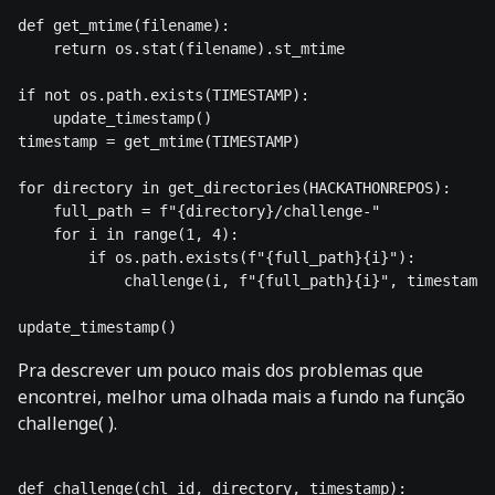
def get_mtime(filename):

    return os.stat(filename).st_mtime

if not os.path.exists(TIMESTAMP):

    update_timestamp()

timestamp = get_mtime(TIMESTAMP)

for directory in get_directories(HACKATHONREPOS):

    full_path = f"{directory}/challenge-" 

    for i in range(1, 4):

        if os.path.exists(f"{full_path}{i}"):

            challenge(i, f"{full_path}{i}", timestamp)

Pra descrever um pouco mais dos problemas que
encontrei, melhor uma olhada mais a fundo na função
challenge( ).
def challenge(chl_id, directory, timestamp):
