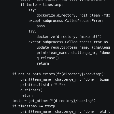
        if tmstp > timestamp:

            try:

                dockerize(directory, "git clean -fdx")

            except subprocess.CalledProcessError:

                pass

            try:

                dockerize(directory, "make all")

            except subprocess.CalledProcessError as e:

                update_results({team_name: {challenge_
                print(team_name, challenge_nr, "done -
                q.release()

                return

    if not os.path.exists(f"{directory}/hacking"):

        print(team_name, challenge_nr, "done - binary 
        print(os.listdir("."))

        q.release()

        return

    tmstp = get_mtime(f"{directory}/hacking")

    if timestamp >= tmstp:

        print(team_name, challenge_nr, "done - old tim