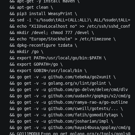
  && apt-get -y install maven \

  && apt-get clean \

  && pip3 install WeasyPrint \

  && sed -i 's/%sudo\tALL=(ALL:ALL)\ ALL/%sudo\tALL=(A
  && echo "X11UseLocalhost no" >> /etc/ssh/sshd_config
  && mkdir /devel; chmod 777 /devel \

  && echo "Europe/Stockholm" > /etc/timezone \

  && dpkg-reconfigure tzdata \

  && mkdir /go \

  && export PATH=/usr/local/go/bin:$PATH \

  && export GOPATH=/go \

  && export GOBIN=/usr/local/bin \

  && go get -v -u github.com/tebeka/go2xunit \

  && go get -v -u golang.org/x/lint/golint \

  && go get -v -u github.com/go-delve/delve/cmd/dlv \

  && go get -v -u github.com/uudashr/gopkgs/v2/cmd/gop
  && go get -v -u github.com/ramya-rao-a/go-outline \

  && go get -v -u github.com/cweill/gotests/... \

  && go get -v -u github.com/fatih/gomodifytags \

  && go get -v -u github.com/josharian/impl \

  && go get -v -u github.com/haya14busa/goplay/cmd/gop
  && GO111MODULE=on go get golang.org/x/tools/gopls@la