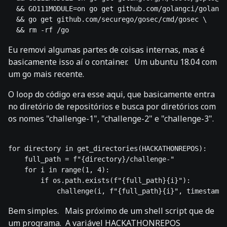
  && GO111MODULE=on go get github.com/golangci/golangc
  && go get github.com/securego/gosec/cmd/gosec \

Eu removi algumas partes de coisas internas, mas é
basicamente isso aí o container. Um ubuntu 18.04 com
um go mais recente.
O loop do código era esse aqui, que basicamente entra
no diretório de repositórios e busca por diretórios com
os nomes "challenge-1", "challenge-2" e "challenge-3".
for directory in get_directories(HACKATHONREPOS):

    full_path = f"{directory}/challenge-" 

    for i in range(1, 4):

        if os.path.exists(f"{full_path}{i}"):

Bem simples. Mais próximo de um shell script que de
um programa. A variável HACKATHONREPOS