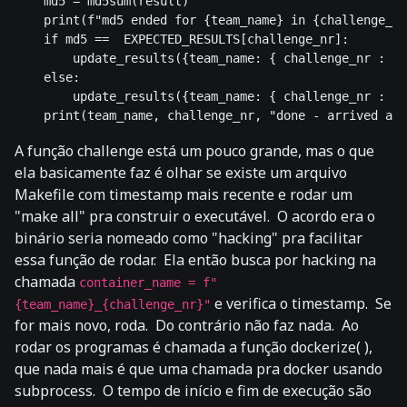
    md5 = md5sum(result)

    print(f"md5 ended for {team_name} in {challenge_nr
    if md5 ==  EXPECTED_RESULTS[challenge_nr]:

        update_results({team_name: { challenge_nr : "f
    else:

        update_results({team_name: { challenge_nr : ti
A função challenge está um pouco grande, mas o que
ela basicamente faz é olhar se existe um arquivo
Makefile com timestamp mais recente e rodar um
"make all" pra construir o executável. O acordo era o
binário seria nomeado como "hacking" pra facilitar
essa função de rodar. Ela então busca por hacking na
chamada
container_name = f"
e verifica o timestamp. Se
{team_name}_{challenge_nr}"
for mais novo, roda. Do contrário não faz nada. Ao
rodar os programas é chamada a função dockerize( ),
que nada mais é que uma chamada pra docker usando
subprocess. O tempo de início e fim de execução são