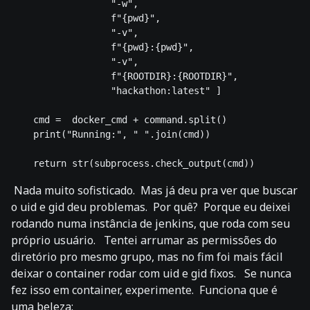
                  "-w",

                  f"{pwd}",

                  "-v",

                  f"{pwd}:{pwd}",

                  "-v",

                  f"{ROOTDIR}:{ROOTDIR}",

                  "hackathon:latest" ]

    cmd =  docker_cmd + command.split()

    print("Running:", " ".join(cmd))

Nada muito sofisticado. Mas já deu pra ver que buscar
o uid e gid deu problemas. Por quê? Porque eu deixei
rodando numa instância de jenkins, que roda com seu
próprio usuário. Tentei arrumar as permissões do
diretório pro mesmo grupo, mas no fim foi mais fácil
deixar o container rodar com uid e gid fixos. Se nunca
fez isso em container, experimente. Funciona que é
uma beleza: