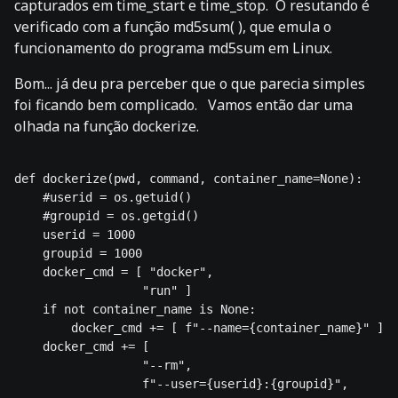
capturados em time_start e time_stop. O resutando é
verificado com a função md5sum( ), que emula o
funcionamento do programa md5sum em Linux.
Bom... já deu pra perceber que o que parecia simples
foi ficando bem complicado. Vamos então dar uma
olhada na função dockerize.
def dockerize(pwd, command, container_name=None):

    #userid = os.getuid()

    #groupid = os.getgid()

    userid = 1000

    groupid = 1000

    docker_cmd = [ "docker",

                  "run" ]

    if not container_name is None:

        docker_cmd += [ f"--name={container_name}" ]

    docker_cmd += [

                  "--rm",

                  f"--user={userid}:{groupid}",
