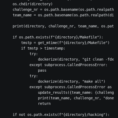
    os.chdir(directory)

    challenge_nr = os.path.basename(os.path.realpath(d
    team_name = os.path.basename(os.path.realpath(dire
    print(directory, challenge_nr, team_name, os.path.
    if os.path.exists(f"{directory}/Makefile"):

        tmstp = get_mtime(f"{directory}/Makefile")

        if tmstp > timestamp:

            try:

                dockerize(directory, "git clean -fdx")

            except subprocess.CalledProcessError:

                pass

            try:

                dockerize(directory, "make all")

            except subprocess.CalledProcessError as e:

                update_results({team_name: {challenge_
                print(team_name, challenge_nr, "done -
                return

    if not os.path.exists(f"{directory}/hacking"):
