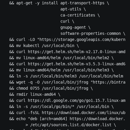
  && apt-get -y install apt-transport-https \

                        apt-utils \

                        ca-certificates \

                        curl \

                        gnupg-agent \

                        software-properties-common \

  && curl -LO "https://storage.googleapis.com/kubernet
  && mv kubectl /usr/local/bin \

  && curl https://get.helm.sh/helm-v2.17.0-linux-amd64
  && mv linux-amd64/helm /usr/local/bin/helm2 \

  && curl https://get.helm.sh/helm-v3.5.3-linux-amd64.
  && mv linux-amd64/helm /usr/local/bin/helm3 \

  && ln -s /usr/local/bin/helm3 /usr/local/bin/helm \

  && wget -q -O /usr/local/bin/jfrog "https://bintray.
  && chmod 0755 /usr/local/bin/jfrog \

  && rmdir linux-amd64 \

  && curl https://dl.google.com/go/go1.15.7.linux-amd6
  && ln -s /usr/local/go/bin/* /usr/local/bin \ 

  && curl -fsSL https://download.docker.com/linux/ubun
  && echo "deb [arch=amd64] https://download.docker.co
         > /etc/apt/sources.list.d/docker.list \
