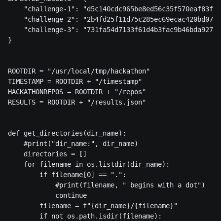
    "challenge-1": "d5c140cdc965be8ed56c35f570eaf83f",

    "challenge-2": "2b4fd25f11d75c285ec69ecac420bd07",

    "challenge-3": "731fa54d7133f61d4b3fac9b46bda927"

}

ROOTDIR = "/usr/local/tmp/hackathon"

TIMESTAMP = ROOTDIR + "/timestamp"

HACKATHONREPOS = ROOTDIR + "/repos"

RESULTS = ROOTDIR + "/results.json"

def get_directories(dir_name):

    #print("dir_name:", dir_name)

    directories = []

    for filename in os.listdir(dir_name):

        if filename[0] == ".":

            #print(filename, " begins with a dot")

            continue

        filename = f"{dir_name}/{filename}"

        if not os.path.isdir(filename):
