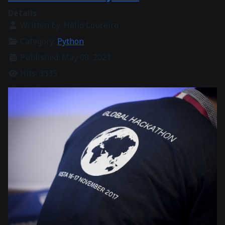
Details
Written by:
Helio Loureiro
Category:
Python
Published: May 08, 2021
Hits: 3335