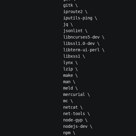
                        gitk \

                        iproute2 \

                        iputils-ping \

                        jq \

                        jsonlint \

                        libncurses5-dev \

                        libssl1.0-dev \

                        libterm-ui-perl \

                        libxss1 \

                        lynx \

                        lzip \

                        make \

                        man \

                        meld \

                        mercurial \

                        mc \

                        netcat \

                        net-tools \

                        node-gyp \

                        nodejs-dev \

                        npm \
