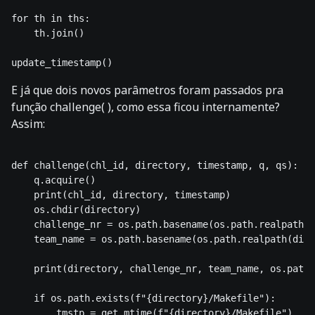
for th in ths:

    th.join()

E já que dois novos parâmetros foram passados pra
função challenge( ), como essa ficou internamente?
Assim:
def challenge(chl_id, directory, timestamp, q, qs):

    q.acquire()

    print(chl_id, directory, timestamp)

    os.chdir(directory)

    challenge_nr = os.path.basename(os.path.realpath(d
    team_name = os.path.basename(os.path.realpath(dire
    print(directory, challenge_nr, team_name, os.path.
    if os.path.exists(f"{directory}/Makefile"):

        tmstp = get_mtime(f"{directory}/Makefile")
