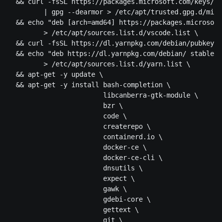
  && curl -fsSL https://packages.microsoft.com/keys/mi
         | gpg --dearmor > /etc/apt/trusted.gpg.d/micr
  && echo "deb [arch=amd64] https://packages.microsoft
         > /etc/apt/sources.list.d/vscode.list \

  && curl -fsSL https://dl.yarnpkg.com/debian/pubkey.g
  && echo "deb https://dl.yarnpkg.com/debian/ stable m
         > /etc/apt/sources.list.d/yarn.list \

  && apt-get -y update \

  && apt-get -y install bash-completion \

                        libcanberra-gtk-module \

                        bzr \

                        code \

                        createrepo \

                        containerd.io \

                        docker-ce \

                        docker-ce-cli \

                        dnsutils \

                        expect \

                        gawk \

                        gdebi-core \

                        gettext \

                        git \
