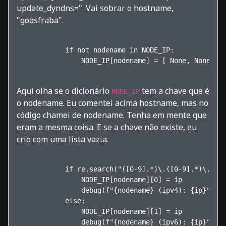
update_dyndns=". Vai sobrar o hostname,
"goosfraba".
            if not nodename in NODE_IP:

                NODE_IP[nodename] = [ None, None ]  
Aqui olha se o dicionário
tem a chave que é
NODE_IP
o nodename. Eu comentei acima hostname, mas no
código chamei de nodename. Tenha em mente que
eram a mesma coisa. E se a chave não existe, eu
crio com uma lista vazia.
            if re.search("([0-9].*)\.([0-9].*)\.([0-
                NODE_IP[nodename][0] = ip

                debug(f"{nodename} (ipv4): {ip}")

            else:

                NODE_IP[nodename][1] = ip

                debug(f"{nodename} (ipv6): {ip}")   