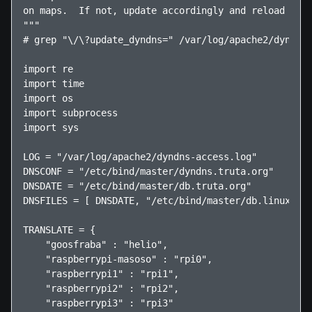
on maps.  If not, update accordingly and reload bind
"""

# grep "\/\?update_dyndns=" /var/log/apache2/dyndns-
import re

import time

import os

import subprocess

import sys

LOG = "/var/log/apache2/dyndns-access.log"

DNSCONF = "/etc/bind/master/dyndns.truta.org"

DNSDATE = "/etc/bind/master/db.truta.org"

DNSFILES = [ DNSDATE, "/etc/bind/master/db.linux-br.
TRANSLATE = {

    "goosfraba" : "helio",

    "raspberrypi-masoso" : "rpi0",

    "raspberrypi1" : "rpi1",

    "raspberrypi2" : "rpi2",

    "raspberrypi3" : "rpi3"
