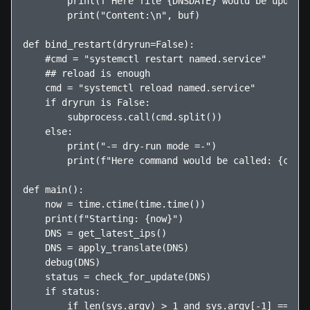
        print(f"Here file {DNSDATE} would be updated
        print("Content:\n", buf)

def bind_restart(dryrun=False):

    #cmd = "systemctl restart named.service"

    ## reload is enough

    cmd = "systemctl reload named.service"

    if dryrun is False:

        subprocess.call(cmd.split())

    else:

        print("-= dry-run mode =-")

        print(f"Here command would be called: {cmd}"
def main():

    now = time.ctime(time.time())

    print(f"Starting: {now}")

    DNS = get_latest_ips()

    DNS = apply_translate(DNS)

    debug(DNS)

    status = check_for_update(DNS)

    if status:

        if len(sys.argv) > 1 and sys.argv[-1] == "--