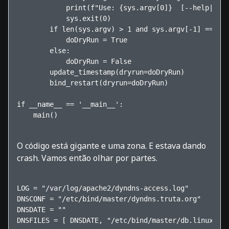
            print(f"Use: {sys.argv[0]}  [--help|--dr
            sys.exit(0)

        if len(sys.argv) > 1 and sys.argv[-1] == "--
            doDryRun = True

        else:

            doDryRun = False

        update_timestamp(dryrun=doDryRun)

        bind_restart(dryrun=doDryRun)

if __name__ == '__main__':

    main()    

O código está gigante e uma zona. E estava dando
crash. Vamos então olhar por partes.
LOG = "/var/log/apache2/dyndns-access.log"

DNSCONF = "/etc/bind/master/dyndns.truta.org"

DNSDATE = ""

DNSFILES = [ DNSDATE, "/etc/bind/master/db.linux-br.