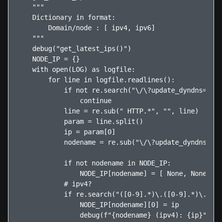
    """

    Dictionary in format:

        Domain/node : [ ipv4, ipv6]

    """

    debug("get_latest_ips()")

    NODE_IP = {}

    with open(LOG) as logfile:

        for line in logfile.readlines():

            if not re.search("\/\?update_dyndns=", l
                continue

            line = re.sub(" HTTP.*", "", line)

            param = line.split()

            ip = param[0]

            nodename = re.sub("\/\?update_dyndns=", 
            if not nodename in NODE_IP:

                NODE_IP[nodename] = [ None, None ]

            # ipv4?

            if re.search("([0-9].*)\.([0-9].*)\.([0-
                NODE_IP[nodename][0] = ip

                debug(f"{nodename} (ipv4): {ip}")
