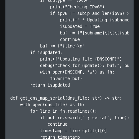
            if subtype == "AAAA":

                print("Checking IPv6")

                if ipv6 != subip and len(ipv6) > 0:

                    print(f" * Updating {subname} fr
                    isupdated = True

                    buf += f"{subname}\t\t\t{subtype
                    continue

            buf += f"{line}\n"

        if isupdated:

            print(f"Updating file {DNSCONF}")

            debug("check_for_update(): buf:", buf)

            with open(DNSCONF, 'w') as fh:

                fh.write(buf)

        return isupdated

def get_dns_map_serial(dns_file: str) -> str:

    with open(dns_file) as fh:

        for line in fh.readlines():

            if not re.search(" ; serial", line):

               continue

            timestamp = line.split()[0] 

            return timestamp
