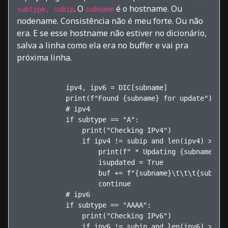
. O
é o hostname. Ou
subtype, subip
subname
nodename. Consistência não é meu forte. Ou não
era. E se esse hostname não estiver no dicionário,
salva a linha como ela era no buffer e vai pra
próxima linha.
            ipv4, ipv6 = DIC[subname]

            print(f"Found {subname} for update")

            # ipv4

            if subtype == "A":

                print("Checking IPv4")

                if ipv4 != subip and len(ipv4) > 0:

                    print(f" * Updating {subname} fr
                    isupdated = True

                    buf += f"{subname}\t\t\t{subtype
                    continue

            # ipv6

            if subtype == "AAAA":

                print("Checking IPv6")

                if ipv6 != subip and len(ipv6) > 0:
