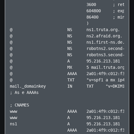
                                3600       ; retry (
                                604800     ; expire 
                                86400      ; minimum
                                )

@                       NS      ns1.truta.org.

@                       NS      ns2.afraid.org.

@                       NS      ns1.first-ns.de.

@                       NS      robotns2.second-ns.d
@                       NS      robotns3.second-ns.c
@                       A       95.216.213.181

@                       MX      5 mail.truta.org.

@                       AAAA    2a01:4f9:c012:f3c4::
@                       TXT     "v=spf1 a mx ip4:95.
mail._domainkey         IN      TXT     "v=DKIM1; k=
; As e AAAAs

; CNAMES

www                     AAAA    2a01:4f9:c012:f3c4::
www                     A       95.216.213.181

ns1                     A       95.216.213.181

                        AAAA    2a01:4f9:c012:f3c4::