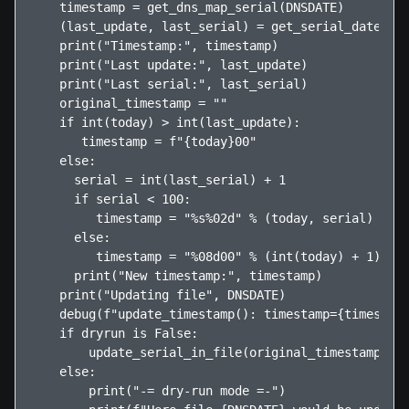
    timestamp = get_dns_map_serial(DNSDATE)

    (last_update, last_serial) = get_serial_date_upd
    print("Timestamp:", timestamp)

    print("Last update:", last_update)

    print("Last serial:", last_serial)

    original_timestamp = ""

    if int(today) > int(last_update):

       timestamp = f"{today}00"

    else:

      serial = int(last_serial) + 1

      if serial < 100:

         timestamp = "%s%02d" % (today, serial)

      else:

         timestamp = "%08d00" % (int(today) + 1)

      print("New timestamp:", timestamp)

    print("Updating file", DNSDATE)

    debug(f"update_timestamp(): timestamp={timestamp
    if dryrun is False:

        update_serial_in_file(original_timestamp, ti
    else:

        print("-= dry-run mode =-")
