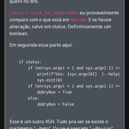
quero no dns.
eu provavelmente
status = check_for_update(DNS)
comparo com o que está em
. E se houve
DNSCONF
alteração, salvo em status. Definitivamente um
boolean.
Em seguinda essa parte aqui:
    if status:

        if len(sys.argv) > 1 and sys.argv[-1] == "--
            print(f"Use: {sys.argv[0]}  [--help|--dr
            sys.exit(0)

        if len(sys.argv) > 1 and sys.argv[-1] == "--
            doDryRun = True

        else:

            doDryRun = False    

Esse é um outro XGH. Tudo pra ver se existe o
parâmetro "--help". Ou se é passado "--dry-run".