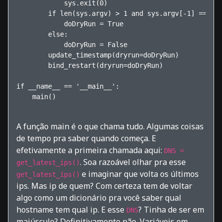
            sys.exit(0)

        if len(sys.argv) > 1 and sys.argv[-1] == "--
            doDryRun = True

        else:

            doDryRun = False

        update_timestamp(dryrun=doDryRun)

        bind_restart(dryrun=doDryRun)

if __name__ == '__main__':

    main()        

A função main é o que chama tudo. Algumas coisas
de tempo pra saber quando começa. E
efetivamente a primeira chamada aqui:
DNS =
. Soa razoável olhar pra esse
get_latest_ips()
e imaginar que volta os últimos
get_latest_ips()
ips. Mas ip de quem? Com certeza tem de voltar
algo como um dicionário pra você saber qual
hostname tem qual ip. E esse
? Tinha de ser em
DNS
maiúsculo? Definitivamente não. Variáveis em