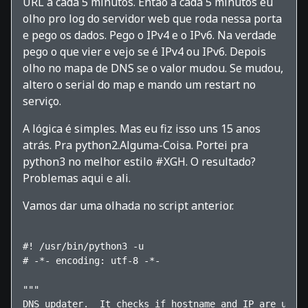
URL a cada 5 minutos. Então a cada 5 minutos eu
olho pro log do servidor web que roda nessa porta
e pego os dados. Pego o IPv4 e o IPv6. Na verdade
pego o que vier e vejo se é IPv4 ou IPv6. Depois
olho no mapa de DNS se o valor mudou. Se mudou,
altero o serial do map e mando um restart no
serviço.
A lógica é simples. Mas eu fiz isso uns 15 anos
atrás. Pra python2.Alguma-Coisa. Portei pra
python3 no melhor estilo #XGH. O resultado?
Problemas aqui e ali.
Vamos dar uma olhada no script anterior.
#! /usr/bin/python3 -u

# -*- encoding: utf-8 -*-

"""

DNS updater.  It checks if hostname and IP are updat