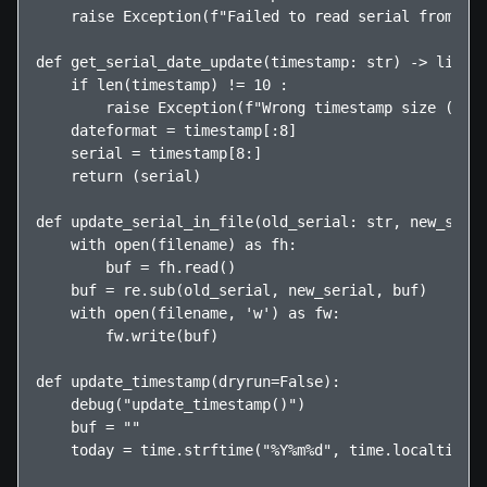
    raise Exception(f"Failed to read serial from dns
def get_serial_date_update(timestamp: str) -> list:

    if len(timestamp) != 10 :

        raise Exception(f"Wrong timestamp size (not 
    dateformat = timestamp[:8]

    serial = timestamp[8:]

    return (serial)

def update_serial_in_file(old_serial: str, new_seria
    with open(filename) as fh:

        buf = fh.read()

    buf = re.sub(old_serial, new_serial, buf)

    with open(filename, 'w') as fw:

        fw.write(buf)

def update_timestamp(dryrun=False):

    debug("update_timestamp()")

    buf = ""

    today = time.strftime("%Y%m%d", time.localtime()