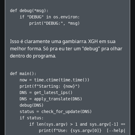
def debug(*msg):

    if "DEBUG" in os.environ:

        print("DEBUG:", *msg)    

Isso é claramente uma gambiarra. XGH em sua
melhor forma. Só pra eu ter um "debug" pra olhar
dentro do programa.
def main():

    now = time.ctime(time.time())

    print(f"Starting: {now}")

    DNS = get_latest_ips()

    DNS = apply_translate(DNS)

    debug(DNS)

    status = check_for_update(DNS)

    if status:

        if len(sys.argv) > 1 and sys.argv[-1] == "--
            print(f"Use: {sys.argv[0]}  [--help|--dr