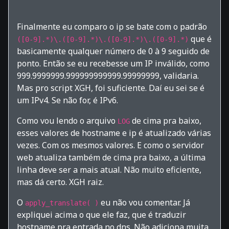
Finalmente eu comparo o ip se bate com o padrão
que é
([0-9].*)\.([0-9].*)\.([0-9].*)\.([0-9].*)
basicamente qualquer número de 0 à 9 seguido de
ponto. Então se eu recebesse um IP inválido, como
999.9999999.999999999999.99999999, validaria.
Mas pro script XGH, foi suficiente. Daí eu sei se é
um IPv4. Se não for, é IPv6.
Como vou lendo o arquivo
de cima pra baixo,
LOG
esses valores de hostname e ip é atualizado várias
vezes. Com os mesmos valores. E como o servidor
web atualiza também de cima pra baixo, a última
linha deve ser a mais atual. Não muito eficiente,
mas dá certo. XGH raiz.
O
eu não vou comentar. Já
apply_translate( )
expliquei acima o que ele faz, que é traduzir
hostname pra entrada no dns. Não adiciona muita