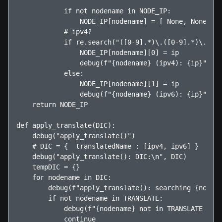
            if not nodename in NODE_IP:

                NODE_IP[nodename] = [ None, None ]

            # ipv4?

            if re.search("([0-9].*)\.([0-9].*)\.([0-
                NODE_IP[nodename][0] = ip

                debug(f"{nodename} (ipv4): {ip}")

            else:

                NODE_IP[nodename][1] = ip

                debug(f"{nodename} (ipv6): {ip}")

    return NODE_IP

def apply_translate(DIC):

    debug("apply_translate()")

    # DIC = {  translatedName : [ipv4, ipv6] }

    debug("apply_translate(): DIC:\n", DIC)

    tempDIC = {}

    for nodename in DIC:

        debug(f"apply_translate(): searching {nodena
        if not nodename in TRANSLATE:

            debug(f"{nodename} not in TRANSLATE tabl
            continue
