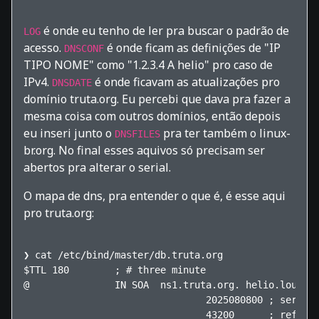
é onde eu tenho de ler pra buscar o padrão de
LOG
acesso.
é onde ficam as definições de "IP
DNSCONF
TIPO NOME" como "1.2.3.4 A helio" pro caso de
IPv4.
é onde ficavam as atualizações pro
DNSDATE
domínio truta.org. Eu percebi que dava pra fazer a
mesma coisa com outros domínios, então depois
eu inseri junto o
pra ter também o linux-
DNSFILES
br.org. No final esses aquivos só precisam ser
abertos pra alterar o serial.
O mapa de dns, pra entender o que é, é esse aqui
pro truta.org:
❯ cat /etc/bind/master/db.truta.org

$TTL 180        ; # three minute

@               IN SOA  ns1.truta.org. helio.loureir
                                2025080800 ; serial

                                43200      ; refresh