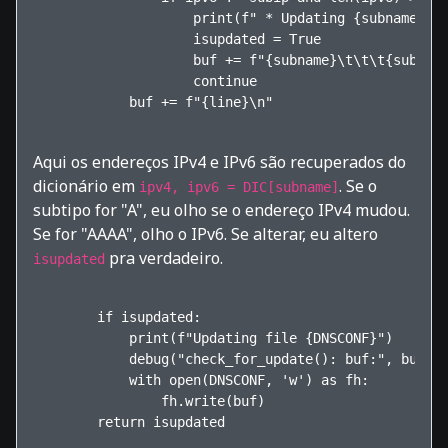
                    print(f" * Updating {subname} fr
                    isupdated = True

                    buf += f"{subname}\t\t\t{subtype
                    continue

            buf += f"{line}\n"    

Aqui os endereços IPv4 e IPv6 são recuperados do
dicionário em
. Se o
ipv4, ipv6 = DIC[subname]
subtipo for "A", eu olho se o endereço IPv4 mudou.
Se for "AAAA", olho o IPv6. Se alterar, eu altero
pra verdadeiro.
isupdated
        if isupdated:

            print(f"Updating file {DNSCONF}")

            debug("check_for_update(): buf:", buf)

            with open(DNSCONF, 'w') as fh:

                fh.write(buf)

        return isupdated    
