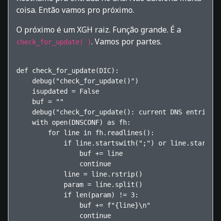
coisa. Então vamos pro próximo.
O próximo é um XGH raiz. Função grande. É a
. Vamos por partes.
check_for_update( )
def check_for_update(DIC):

    debug("check_for_update()")

    isupdated = False

    buf = ""

    debug("check_for_update(): current DNS entries")
    with open(DNSCONF) as fh:

        for line in fh.readlines():

            if line.startswith(";") or line.startswi
                buf += line

                continue

            line = line.rstrip()

            param = line.split()

            if len(param) != 3:

                buf += f"{line}\n"

                continue    
