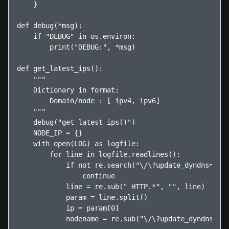
    }

def debug(*msg):

    if "DEBUG" in os.environ:

        print("DEBUG:", *msg)

def get_latest_ips():

    """

    Dictionary in format:

        Domain/node : [ ipv4, ipv6]

    """

    debug("get_latest_ips()")

    NODE_IP = {}

    with open(LOG) as logfile:

        for line in logfile.readlines():

            if not re.search("\/\?update_dyndns=", l
                continue

            line = re.sub(" HTTP.*", "", line)

            param = line.split()

            ip = param[0]

            nodename = re.sub("\/\?update_dyndns=", 