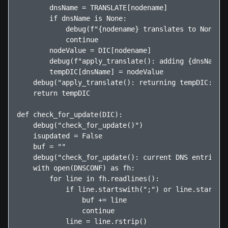
        dnsName = TRANSLATE[nodename]

        if dnsName is None:

            debug(f"{nodename} translates to None")

            continue

        nodeValue = DIC[nodename]

        debug(f"apply_translate(): adding {dnsName} 
        tempDIC[dnsName] = nodeValue

    debug("apply_translate(): returning tempDIC:\n",
    return tempDIC

def check_for_update(DIC):

    debug("check_for_update()")

    isupdated = False

    buf = ""

    debug("check_for_update(): current DNS entries")
    with open(DNSCONF) as fh:

        for line in fh.readlines():

            if line.startswith(";") or line.startswi
                buf += line

                continue

            line = line.rstrip()
