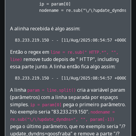
            ip = param[0]

            nodename = re.sub("\/\?update_dyndns=", 
A alinha recebida é algo assim:
Então o regex em
line = re.sub(" HTTP.*", "",
remove tudo depois de " HTTP", including
line)
essa parte junto. A linha então fica algo assim:
A linha
cria a variável param
param = line.split()
(parâmetros) com a linha separada por espaços
simples.
pega o primeiro parâmetro.
ip = param[0]
No exemplo seria "83.233.219.150".
nodename =
re.sub("\/\?update_dyndns=", "", param[-1])
pega o último parâmetro, que no exemplo seria "/?
update_dyndns=goosfraba" e remove a parte "/?