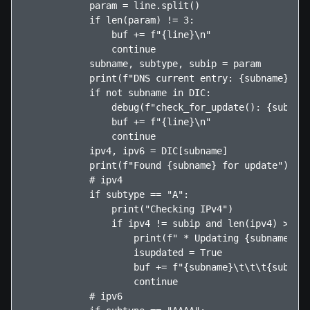
            param = line.split()

            if len(param) != 3:

                buf += f"{line}\n"

                continue

            subname, subtype, subip = param

            print(f"DNS current entry: {subname}, Ty
            if not subname in DIC:

                debug(f"check_for_update(): {subname
                buf += f"{line}\n"

                continue

            ipv4, ipv6 = DIC[subname]

            print(f"Found {subname} for update")

            # ipv4

            if subtype == "A":

                print("Checking IPv4")

                if ipv4 != subip and len(ipv4) > 0:

                    print(f" * Updating {subname} fr
                    isupdated = True

                    buf += f"{subname}\t\t\t{subtype
                    continue

            # ipv6
