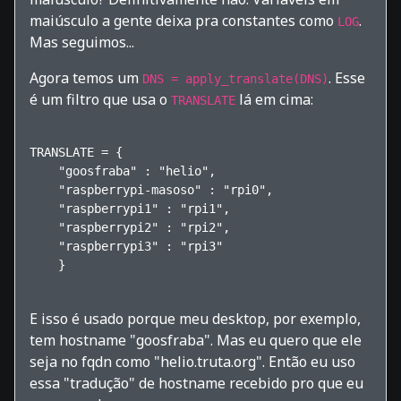
maiúsculo a gente deixa pra constantes como
.
LOG
Mas seguimos...
Agora temos um
. Esse
DNS = apply_translate(DNS)
é um filtro que usa o
lá em cima:
TRANSLATE
TRANSLATE = {

    "goosfraba" : "helio",

    "raspberrypi-masoso" : "rpi0",

    "raspberrypi1" : "rpi1",

    "raspberrypi2" : "rpi2",

    "raspberrypi3" : "rpi3"

    }    

E isso é usado porque meu desktop, por exemplo,
tem hostname "goosfraba". Mas eu quero que ele
seja no fqdn como "helio.truta.org". Então eu uso
essa "tradução" de hostname recebido pro que eu