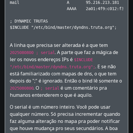
mail                    A       95.216.213.181

                        AAAA    2a01:4f9:c012:f3c4::
; DYNAMIC TRUTAS

$INCLUDE "/etc/bind/master/dyndns.truta.org";

A linha que precisa ser alterada é a que tem
. A parte que faz a mágica de
2025080800 ; serial
ler os novos endereços IPs é
$INCLUDE
. E se não
"/etc/bind/master/dyndns.truta.org";
está familiarizado com mapas de dns, o que tem
depois do ";" é ignorado. Então o bind lê somente o
. O
é um comentário pra
2025080800
; serial
humanos entenderem o que é aquilo.
O serial é um número inteiro. Você pode usar
qualquer número. Só precisa incrementar quando
faz alguma alteração no mapa pra poder notificar
que houve mudança pro seus secundários. A boa