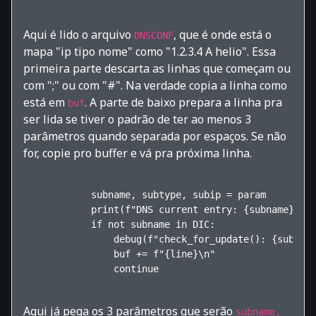
Aqui é lido o arquivo
, que é onde está o
DNSCONF
mapa "ip tipo nome" como "1.2.3.4 A helio". Essa
primeira parte descarta as linhas que começam ou
com ";" ou com "#". Na verdade copia a linha como
está em
. A parte de baixo prepara a linha pra
buf
ser lida se tiver o padrão de ter ao menos 3
parâmetros quando separada por espaços. Se não
for, copie pro buffer e vá pra próxima linha.
            subname, subtype, subip = param

            print(f"DNS current entry: {subname}, Ty
            if not subname in DIC:

                debug(f"check_for_update(): {subname
                buf += f"{line}\n"

                continue    

Aqui já pega os 3 parâmetros que serão
subname,