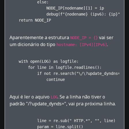
            else:

                NODE_IP[nodename][1] = ip

                debug(f"{nodename} (ipv6): {ip}")

    return NODE_IP    

Aparentemente a estrutura
vai ser
NODE_IP = {}
um dicionário do tipo
.
hostname: [IPv4][IPv6]
    with open(LOG) as logfile:

        for line in logfile.readlines():

            if not re.search("\/\?update_dyndns=", l
                continue    

Aqui é ler o aquivo
. Se a linha não tiver o
LOG
padrão "/?update_dynds=", vai pra próxima linha.
            line = re.sub(" HTTP.*", "", line)

            param = line.split()
