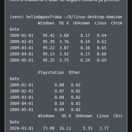
(venv) helio@goosfraba ~/D/linux-desktop-dominance-f
            Windows  OS X  Unknown  Linux  Chrome OS
Date                                                
2009-01-01    95.42  3.68     0.17   0.64        0.0
2009-02-01    95.39  3.76     0.14   0.62        0.0
2009-03-01    95.22  3.87     0.16   0.65        0.0
2009-04-01    95.13  3.92     0.17   0.66        0.0
2009-05-01    95.25  3.75     0.24   0.65        0.0
            Playstation  Other  

Date                            

2009-01-01         0.08   0.02  

2009-02-01         0.07   0.02  

2009-03-01         0.08   0.02  

2009-04-01         0.10   0.02  

2009-05-01         0.09   0.02  

            Windows   OS X  Unknown  Linux  Chrome O
Date                                                
2024-01-01    73.00  16.11     5.33   3.77       1.7