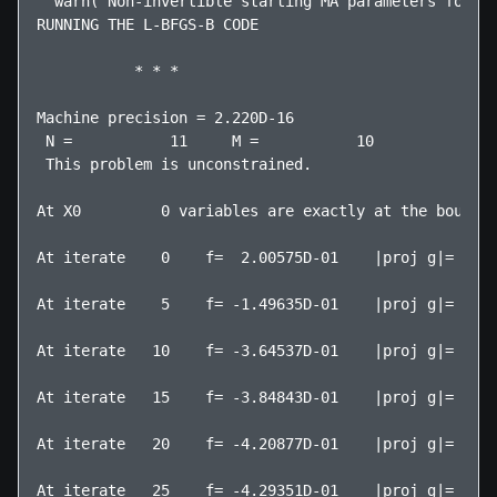
  warn('Non-invertible starting MA parameters found.
RUNNING THE L-BFGS-B CODE

           * * *

Machine precision = 2.220D-16

 N =           11     M =           10

 This problem is unconstrained.

At X0         0 variables are exactly at the bounds

At iterate    0    f=  2.00575D-01    |proj g|=  1.2
At iterate    5    f= -1.49635D-01    |proj g|=  1.7
At iterate   10    f= -3.64537D-01    |proj g|=  1.2
At iterate   15    f= -3.84843D-01    |proj g|=  1.2
At iterate   20    f= -4.20877D-01    |proj g|=  9.7
At iterate   25    f= -4.29351D-01    |proj g|=  1.1