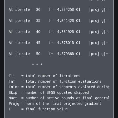
At iterate   30    f= -4.33425D-01    |proj g|=  9.0
At iterate   35    f= -4.34142D-01    |proj g|=  3.9
At iterate   40    f= -4.36192D-01    |proj g|=  4.2
At iterate   45    f= -4.37801D-01    |proj g|=  6.8
At iterate   50    f= -4.37938D-01    |proj g|=  1.6
           * * *

Tit   = total number of iterations

Tnf   = total number of function evaluations

Tnint = total number of segments explored during Cau
Skip  = number of BFGS updates skipped

Nact  = number of active bounds at final generalized
Projg = norm of the final projected gradient

F     = final function value
