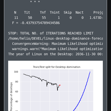
           * * *

   N    Tit     Tnf  Tnint  Skip  Nact     Projg    
   11     50     55      1     0     0   1.673D-02  
  F = -0.43793754789434586     

STOP: TOTAL NO. of ITERATIONS REACHED LIMIT         
/home/helio/DEVEL/linux-desktop-dominance-forecast/v
  ConvergenceWarning: Maximum Likelihood optimizatio
  warnings.warn("Maximum Likelihood optimization fai