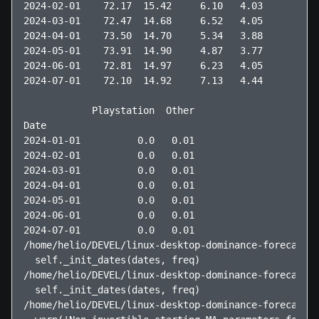
2024-02-01    72.17  15.42     6.10   4.03       2.2
2024-03-01    72.47  14.68     6.52   4.05       2.2
2024-04-01    73.50  14.70     5.34   3.88       2.5
2024-05-01    73.91  14.90     4.87   3.77       2.5
2024-06-01    72.81  14.97     6.23   4.05       1.9
2024-07-01    72.10  14.92     7.13   4.44       1.4
            Playstation  Other  

Date                            

2024-01-01          0.0   0.01  

2024-02-01          0.0   0.01  

2024-03-01          0.0   0.01  

2024-04-01          0.0   0.01  

2024-05-01          0.0   0.01  

2024-06-01          0.0   0.01  

2024-07-01          0.0   0.01  

/home/helio/DEVEL/linux-desktop-dominance-forecast/v
  self._init_dates(dates, freq)

/home/helio/DEVEL/linux-desktop-dominance-forecast/v
  self._init_dates(dates, freq)

/home/helio/DEVEL/linux-desktop-dominance-forecast/v