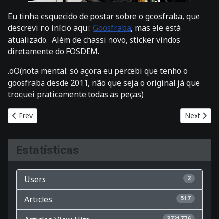
Eu tinha esquecido de postar sobre o goosfraba, que
descrevi no início aqui:
Goosfraba
, mas ele está
atualizado. Além de chassi novo, sticker vindos
diretamente do FOSDEM.
.oO(nota mental: só agora eu percebi que tenho o
goosfraba desde 2011, não que seja o original já que
troquei praticamente todas as peças)
Previous article: Atualizando a câmera do raspberry pi 3
Next articl
Prev
Next
Estatísticas
Users
2
Articles
517
3721776