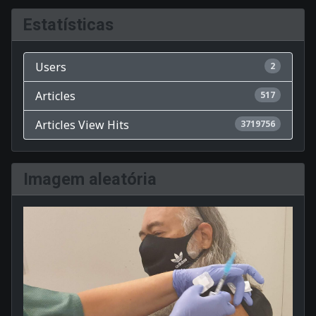
Estatísticas
Users
2
Articles
517
Articles View Hits
3719756
Imagem aleatória