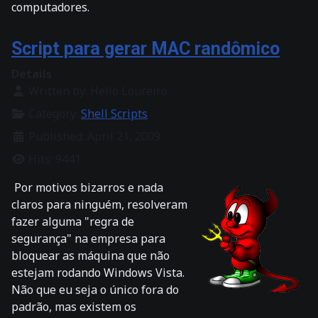
computadores.
Script para gerar MAC randômico
Details
Written by:
Helio Loureiro
Category:
Shell Scripts
Published: April 21, 2009
Hits: 9441
Por motivos bizarros e nada
claros para ninguém, resolveram
fazer alguma "regra de
segurança" na empresa para
bloquear as máquina que não
estejam rodando Windows Vista.
Não que eu seja o único fora do
padrão, mas existem os