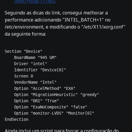
intel/+bug/177492
Seguindo as dicas do link, consegui melhorar a
performance adicionando "INTEL_BATCH=1" no
/etc/environment, e modificando o "/etc/X11/xorg.conf"
da seguinte forma:
Section "Device" 

    BoardName "945 GM" 

    Driver "intel" 

    Identifier "Device[0]" 

    Screen 0 

    VendorName "Intel" 

    Option "AccelMethod" "EXA" 

    Option "MigrationHeuristic" "greedy" 

    Option "DRI" "True" 

    Option "ExaNoComposite" "false" 

    Option "monitor-LVDS" "Monitor[0]" 

EndSection
Ainda inclui um script para forçar a configuração do