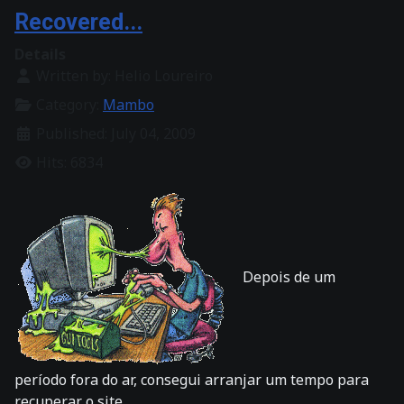
Recovered...
Details
Written by:
Helio Loureiro
Category:
Mambo
Published: July 04, 2009
Hits: 6834
Depois de um
período fora do ar, consegui arranjar um tempo para
recuperar o site.