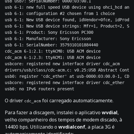
usb usb7: SerialNumber: 0000:03:00.1 

usb 6-1: new full speed USB device using ohci_hcd and 
usb 6-1: configuration #2 chosen from 1 choice 

usb 6-1: New USB device found, idVendor=0fce, idProduc
usb 6-1: New USB device strings: Mfr=1, Product=2, Ser
usb 6-1: Product: Sony Ericsson PC300 

usb 6-1: Manufacturer: Sony Ericsson 

usb 6-1: SerialNumber: 3579310101884440 

cdc_acm 6-1:2.1: ttyACM0: USB ACM device 

cdc_acm 6-1:2.3: ttyACM1: USB ACM device 

usbcore: registered new interface driver cdc_acm 

drivers/usb/class/cdc-acm.c: v0.25:USB Abstract Contro
usb0: register 'cdc_ether' at usb-0000:03:00.0-1, CDC 
usbcore: registered new interface driver cdc_ether 

O driver
foi carregado automaticamente.
cdc_acm
Para fazer a discagem, instalei o aplicativo
wvdial
,
velho companheiro dos tempos de modem discado, à
14400 bps. Utilizando o
wvdialconf
, a placa 3G é