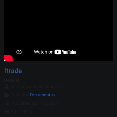
Itrade
Details
Written by:
Helio Loureiro
Category:
Ferramentas
Published: April 12, 2009
Hits: 10513