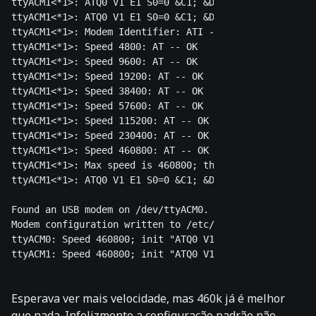
ttyACM1<*1>: ATQ0 V1 E1 S0=0 &C1; &D2; -- OK

ttyACM1<*1>: ATQ0 V1 E1 S0=0 &C1; &D2; +FCLASS=0 -- OK

ttyACM1<*1>: Modem Identifier: ATI -- PC300

ttyACM1<*1>: Speed 4800: AT -- OK

ttyACM1<*1>: Speed 9600: AT -- OK

ttyACM1<*1>: Speed 19200: AT -- OK

ttyACM1<*1>: Speed 38400: AT -- OK

ttyACM1<*1>: Speed 57600: AT -- OK

ttyACM1<*1>: Speed 115200: AT -- OK

ttyACM1<*1>: Speed 230400: AT -- OK

ttyACM1<*1>: Speed 460800: AT -- OK

ttyACM1<*1>: Max speed is 460800; that should be safe.

ttyACM1<*1>: ATQ0 V1 E1 S0=0 &C1; &D2; +FCLASS=0 -- OK

Found an USB modem on /dev/ttyACM0.

Modem configuration written to /etc/wvdial.conf.

ttyACM0: Speed 460800; init "ATQ0 V1 E1 S0=0 &C1; &D2;
Esperava ver mais velocidade, mas 460k já é melhor
que nada. Infelizmente a configuração padrão não