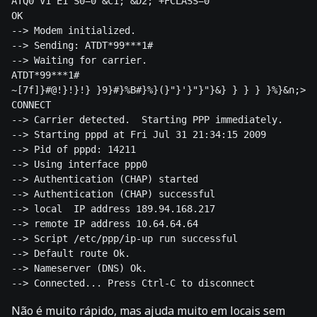
ATQ0 V1 E1 S0=0 &C1; &D2; +FCLASS=0

OK

--> Modem initialized.

--> Sending: ATDT*99***1#

--> Waiting for carrier.

ATDT*99***1#

~[7f]}#@!}!}!} }9}#}%B#}%}(}"}'}"}"}&} } } } }%}&n;>}/
CONNECT

--> Carrier detected.  Starting PPP immediately.

--> Starting pppd at Fri Jul 31 21:34:15 2009

--> Pid of pppd: 14211

--> Using interface ppp0

--> Authentication (CHAP) started

--> Authentication (CHAP) successful

--> local  IP address 189.94.168.217

--> remote IP address 10.64.64.64

--> Script /etc/ppp/ip-up run successful

--> Default route Ok.

--> Nameserver (DNS) Ok.

Não é muito rápido, mas ajuda muito em locais sem