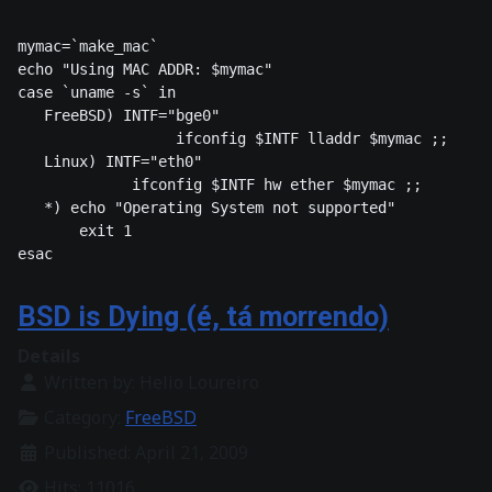
mymac=`make_mac` 

echo "Using MAC ADDR: $mymac" 

case `uname -s` in

   FreeBSD) INTF="bge0" 

                  ifconfig $INTF lladdr $mymac ;; 

   Linux) INTF="eth0" 

             ifconfig $INTF hw ether $mymac ;; 

   *) echo "Operating System not supported" 

       exit 1 

BSD is Dying (é, tá morrendo)
Details
Written by:
Helio Loureiro
Category:
FreeBSD
Published: April 21, 2009
Hits: 11016