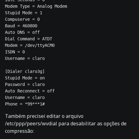
Modem Type = Analog Modem

Stupid Mode = 1

Compuserve = 0

Baud = 460800

Auto DNS = off

Dial Command = ATDT

Modem = /dev/ttyACM0

ISDN = 0

Username = claro

[Dialer claro3g]

Stupid Mode = on

Password = claro

Auto Reconnect = off

Username = claro

Também precisei editar o arquivo
/etc/ppp/peers/wvdial para desabilitar as opções de
compressão: