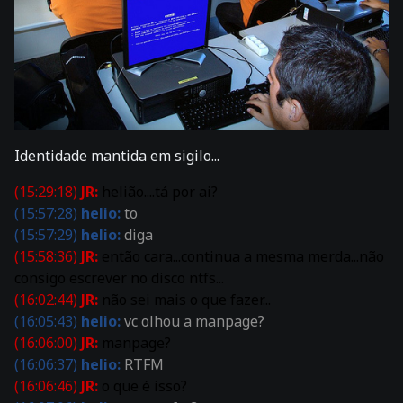
Identidade mantida em sigilo...
(15:29:18)
JR:
helião....tá por ai?
(15:57:28)
helio:
to
(15:57:29)
helio:
diga
(15:58:36)
JR:
então cara...continua a mesma merda...não
consigo escrever no disco ntfs...
(16:02:44)
JR:
não sei mais o que fazer...
(16:05:43)
helio:
vc olhou a manpage?
(16:06:00)
JR:
manpage?
(16:06:37)
helio:
RTFM
(16:06:46)
JR:
o que é isso?