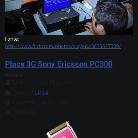
Fonte:
http://www.flickr.com/photos/slayerx/3635627339/
Placa 3G Sony Ericsson PC300
Details
Written by:
Helio Loureiro
Category:
Linux
Published: July 31, 2009
Hits: 9418