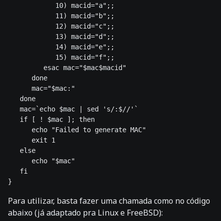
            10) macid="a";; 

            11) macid="b";; 

            12) macid="c";; 

            13) macid="d";; 

            14) macid="e";; 

            15) macid="f";; 

         esac mac="$mac$macid" 

      done 

      mac="$mac:" 

   done 

   mac=`echo $mac | sed 's/:$//'` 

   if [ ! $mac ]; then 

      echo "Failed to generate MAC" 

      exit 1 

   else 

      echo "$mac"

   fi 

Para utilizar, basta fazer uma chamada como no código
abaixo (já adaptado pra Linux e FreeBSD):