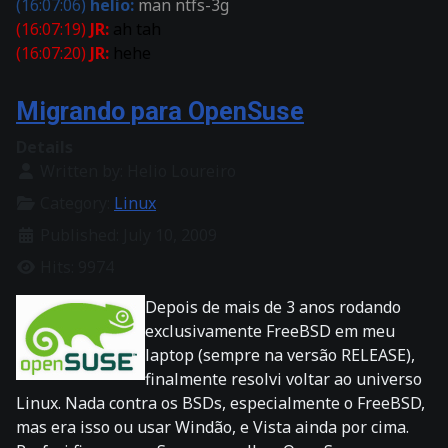
(16:07:06)
helio:
man ntfs-3g
(16:07:19)
JR:
ah tah
(16:07:20)
JR:
hehe
Migrando para OpenSuse
Details
Written by:
Helio Loureiro
Category:
Linux
Published: July 10, 2009
Hits: 9974
Depois de mais de 3 anos rodando
exclusivamente FreeBSD em meu
laptop (sempre na versão RELEASE),
finalmente resolvi voltar ao universo
Linux. Nada contra os BSDs, especialmente o FreeBSD,
mas era isso ou usar Windão, e Vista ainda por cima.