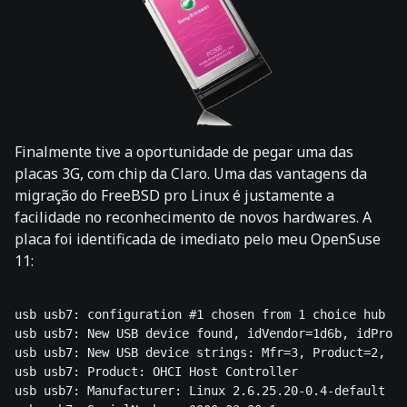
Finalmente tive a oportunidade de pegar uma das
placas 3G, com chip da Claro. Uma das vantagens da
migração do FreeBSD pro Linux é justamente a
facilidade no reconhecimento de novos hardwares. A
placa foi identificada de imediato pelo meu OpenSuse
11:
usb usb7: configuration #1 chosen from 1 choice hub 7-
usb usb7: New USB device found, idVendor=1d6b, idProdu
usb usb7: New USB device strings: Mfr=3, Product=2, Se
usb usb7: Product: OHCI Host Controller 

usb usb7: Manufacturer: Linux 2.6.25.20-0.4-default oh