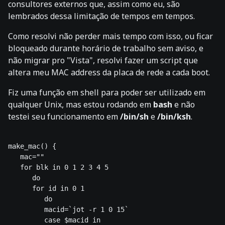
consultores externos que, assim como eu, são
lembrados dessa limitação de tempos em tempos.
Como resolvi não perder mais tempo com isso, ou ficar
bloqueado durante horário de trabalho sem aviso, e
não migrar pro "Vista", resolvi fazer um script que
altera meu MAC address da placa de rede a cada boot.
Fiz uma função em shell para poder ser utilizado em
qualquer Unix, mas estou rodando em
bash
e não
testei seu funcionamento em
/bin/sh
e
/bin/ksh
.
make_mac() { 

   mac="" 

   for blk in 0 1 2 3 4 5 

      do 

      for id in 0 1 

         do 

         macid=`jot -r 1 0 15` 

         case $macid in 
