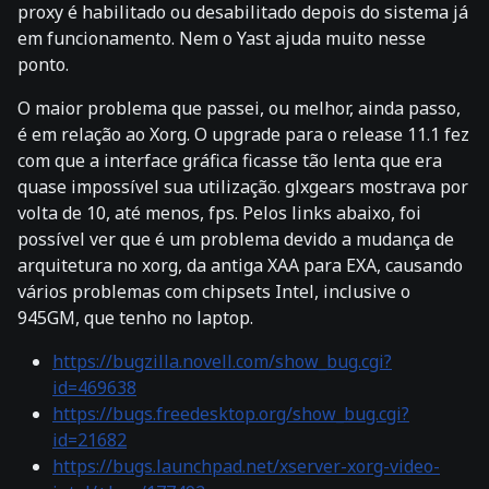
proxy é habilitado ou desabilitado depois do sistema já
em funcionamento. Nem o Yast ajuda muito nesse
ponto.
O maior problema que passei, ou melhor, ainda passo,
é em relação ao Xorg. O upgrade para o release 11.1 fez
com que a interface gráfica ficasse tão lenta que era
quase impossível sua utilização. glxgears mostrava por
volta de 10, até menos, fps. Pelos links abaixo, foi
possível ver que é um problema devido a mudança de
arquitetura no xorg, da antiga XAA para EXA, causando
vários problemas com chipsets Intel, inclusive o
945GM, que tenho no laptop.
https://bugzilla.novell.com/show_bug.cgi?
id=469638
https://bugs.freedesktop.org/show_bug.cgi?
id=21682
https://bugs.launchpad.net/xserver-xorg-video-