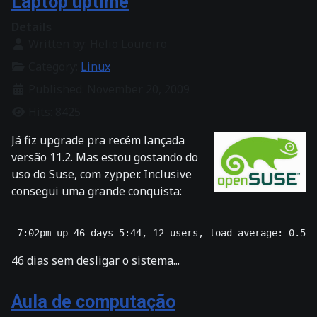
Laptop uptime
Details
Written by:
Helio Loureiro
Category:
Linux
Published: November 20, 2009
Hits: 8425
Já fiz upgrade pra recém lançada
versão 11.2. Mas estou gostando do
uso do Suse, com zypper. Inclusive
consegui uma grande conquista:
46 dias sem desligar o sistema...
Aula de computação