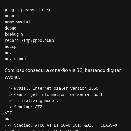
plugin passwordfd.so

noauth

name wvdial

debug

kdebug 9

record /tmp/pppd.dump

noccp

novj

novjccomp
Com isso consegui a conexão via 3G, bastando digitar
wvdial.
--> WvDial: Internet dialer version 1.60

--> Cannot get information for serial port.

--> Initializing modem.

--> Sending: ATZ

ATZ

OK

--> Sending: ATQ0 V1 E1 S0=0 &C1; &D2; +FCLASS=0
