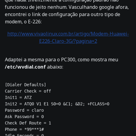
funcionou de jeito nenhum. Vasculhando google afora,
encontrei o link de configuração para outro tipo de
modem, o E-226:
http://www.vivaolinux.com.br/artigo/Modem-Huawei-
E226-Claro-3G/?pagina=2
Adaptei a mesma para o PC300, como mostra meu
/etc/wvdial.conf
abaixo:
[Dialer Defaults]

Carrier Check = off

Init1 = ATZ

Init2 = ATQ0 V1 E1 S0=0 &C1; &D2; +FCLASS=0

Password = claro

Ask Password = 0

Check Def Route = 1

Phone = *99***1#

Idle Seconds = 0
