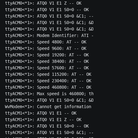
ttyACM0<*1>: ATQ0 V1 E1 Z -- OK

ttyACM0<*1>: ATQ0 V1 E1 S0=0 -- OK

ttyACM0<*1>: ATQ0 V1 E1 S0=0 &C1; -- OK

ttyACM0<*1>: ATQ0 V1 E1 S0=0 &C1; &D2; -- OK

ttyACM0<*1>: ATQ0 V1 E1 S0=0 &C1; &D2; +FCLASS=0 -- OK

ttyACM0<*1>: Modem Identifier: ATI -- PC300

ttyACM0<*1>: Speed 4800: AT -- OK

ttyACM0<*1>: Speed 9600: AT -- OK

ttyACM0<*1>: Speed 19200: AT -- OK

ttyACM0<*1>: Speed 38400: AT -- OK

ttyACM0<*1>: Speed 57600: AT -- OK

ttyACM0<*1>: Speed 115200: AT -- OK

ttyACM0<*1>: Speed 230400: AT -- OK

ttyACM0<*1>: Speed 460800: AT -- OK

ttyACM0<*1>: Max speed is 460800; that should be safe.

ttyACM0<*1>: ATQ0 V1 E1 S0=0 &C1; &D2; +FCLASS=0 -- OK

WvModem<*1>: Cannot get information for serial port.

ttyACM1<*1>: ATQ0 V1 E1 -- OK

ttyACM1<*1>: ATQ0 V1 E1 Z -- OK

ttyACM1<*1>: ATQ0 V1 E1 S0=0 -- OK

ttyACM1<*1>: ATQ0 V1 E1 S0=0 &C1; -- OK
