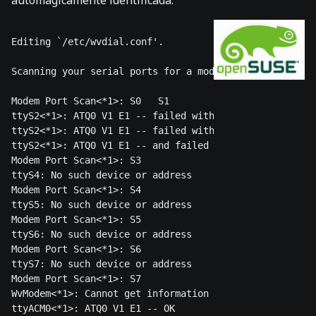
automagicamente identificada:
Editing `/etc/wvdial.conf'.

Scanning your serial ports for a modem.

Modem Port Scan<*1>: S0   S1

ttyS2<*1>: ATQ0 V1 E1 -- failed with 2400 baud, next t
ttyS2<*1>: ATQ0 V1 E1 -- failed with 9600 baud, next t
ttyS2<*1>: ATQ0 V1 E1 -- and failed too at 115200, giv
Modem Port Scan<*1>: S3

ttyS4: No such device or address

Modem Port Scan<*1>: S4

ttyS5: No such device or address

Modem Port Scan<*1>: S5

ttyS6: No such device or address

Modem Port Scan<*1>: S6

ttyS7: No such device or address

Modem Port Scan<*1>: S7

WvModem<*1>: Cannot get information for serial port.

ttyACM0<*1>: ATQ0 V1 E1 -- OK
