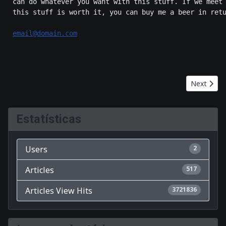
 can do whatever you want with this stuff. If we meet
 this stuff is worth it, you can buy me a beer in ret
email@domain.com
Next artic
Next
Estatísticas
Users
2
Articles
517
Articles View Hits
3721836