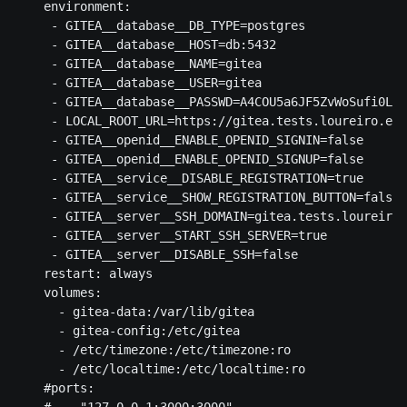
    environment:

     - GITEA__database__DB_TYPE=postgres

     - GITEA__database__HOST=db:5432

     - GITEA__database__NAME=gitea

     - GITEA__database__USER=gitea

     - GITEA__database__PASSWD=A4COU5a6JF5ZvWoSufi0L1a
     - LOCAL_ROOT_URL=https://gitea.tests.loureiro.eng
     - GITEA__openid__ENABLE_OPENID_SIGNIN=false

     - GITEA__openid__ENABLE_OPENID_SIGNUP=false

     - GITEA__service__DISABLE_REGISTRATION=true

     - GITEA__service__SHOW_REGISTRATION_BUTTON=false

     - GITEA__server__SSH_DOMAIN=gitea.tests.loureiro.
     - GITEA__server__START_SSH_SERVER=true

     - GITEA__server__DISABLE_SSH=false    

    restart: always

    volumes:

      - gitea-data:/var/lib/gitea

      - gitea-config:/etc/gitea

      - /etc/timezone:/etc/timezone:ro

      - /etc/localtime:/etc/localtime:ro

    #ports:
