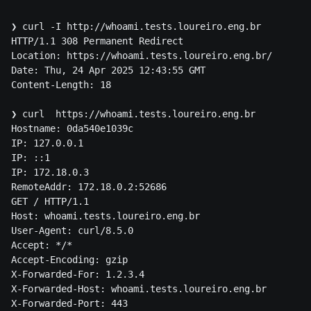
❯ curl -I http://whoami.tests.loureiro.eng.br

HTTP/1.1 308 Permanent Redirect

Location: https://whoami.tests.loureiro.eng.br/

Date: Thu, 24 Apr 2025 12:43:55 GMT

Content-Length: 18

❯ curl  https://whoami.tests.loureiro.eng.br

Hostname: 0da540e1039c

IP: 127.0.0.1

IP: ::1

IP: 172.18.0.3

RemoteAddr: 172.18.0.2:52686

GET / HTTP/1.1

Host: whoami.tests.loureiro.eng.br

User-Agent: curl/8.5.0

Accept: */*

Accept-Encoding: gzip

X-Forwarded-For: 1.2.3.4

X-Forwarded-Host: whoami.tests.loureiro.eng.br

X-Forwarded-Port: 443
