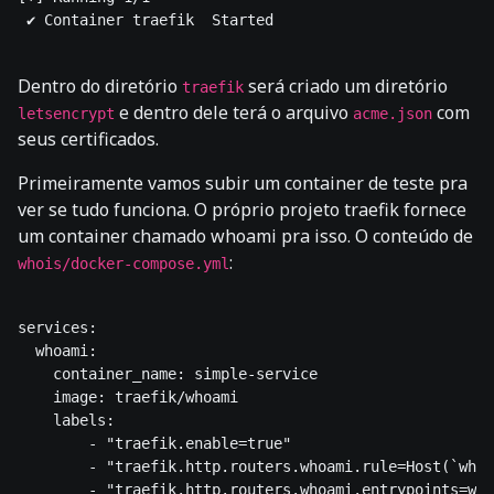
 ✔ Container traefik  Started                         
Dentro do diretório
será criado um diretório
traefik
e dentro dele terá o arquivo
com
letsencrypt
acme.json
seus certificados.
Primeiramente vamos subir um container de teste pra
ver se tudo funciona. O próprio projeto traefik fornece
um container chamado whoami pra isso. O conteúdo de
:
whois/docker-compose.yml
services:

  whoami:

    container_name: simple-service

    image: traefik/whoami

    labels:

        - "traefik.enable=true"

        - "traefik.http.routers.whoami.rule=Host(`whoa
        - "traefik.http.routers.whoami.entrypoints=web