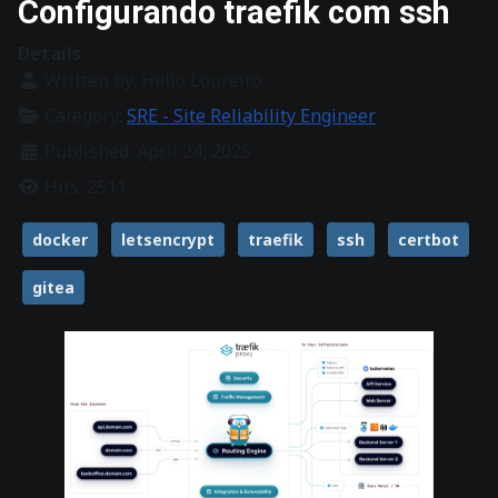
Configurando traefik com ssh
Details
Written by:
Helio Loureiro
Category:
SRE - Site Reliability Engineer
Published: April 24, 2025
Hits: 2511
docker
letsencrypt
traefik
ssh
certbot
gitea