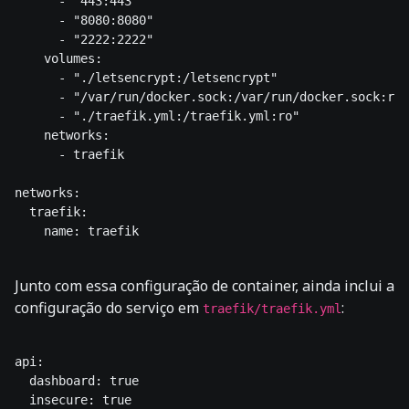
      - "443:443"

      - "8080:8080"

      - "2222:2222"

    volumes:

      - "./letsencrypt:/letsencrypt"

      - "/var/run/docker.sock:/var/run/docker.sock:ro"

      - "./traefik.yml:/traefik.yml:ro"

    networks:

      - traefik

networks:

  traefik:

    name: traefik    

Junto com essa configuração de container, ainda inclui a
configuração do serviço em
:
traefik/traefik.yml
api:

  dashboard: true

  insecure: true
