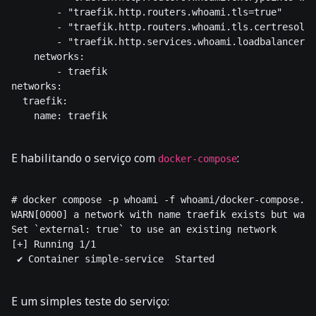
        - "traefik.http.routers.whoami.tls=true"

        - "traefik.http.routers.whoami.tls.certresolve
        - "traefik.http.services.whoami.loadbalancer.s
    networks:

        - traefik

networks:

  traefik:

    name: traefik    

E habilitando o serviço com
:
docker-compose
# docker compose -p whoami -f whoami/docker-compose.ym
WARN[0000] a network with name traefik exists but was 
Set `external: true` to use an existing network 

[+] Running 1/1

 ✔ Container simple-service  Started                  
E um simples teste do serviço: