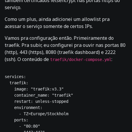
também certificados letsencrypt nas portas https do
serviço.
Como um plus, ainda adicionei um allowlist pra
acessar o serviço somente de certos IPs.
Vamos pra configuração então. Primeiramente do
traefik. Pra subir, eu configurei pra ouvir nas portas 80
(http), 443 (https), 8080 (traefik dashboard) e 2222
(ssh). O conteúdo de
:
traefik/docker-compose.yml
services:

  traefik:

    image: "traefik:v3.3"

    container_name: "traefik"

    restart: unless-stopped

    environment:

      - TZ=Europe/Stockholm

    ports:

      - "80:80"
