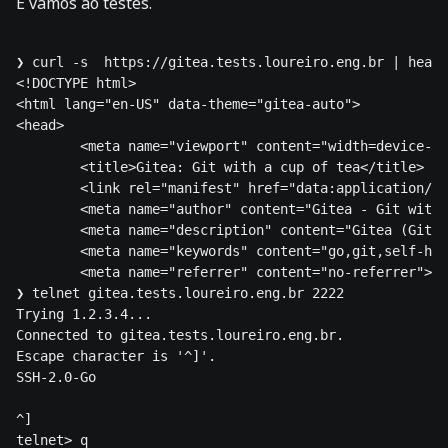
E vamos ao testes.
❯ curl -s  https://gitea.tests.loureiro.eng.br | head 
<!DOCTYPE html>

<html lang="en-US" data-theme="gitea-auto">

<head>

        <meta name="viewport" content="width=device-wi
        <title>Gitea: Git with a cup of tea</title>

        <link rel="manifest" href="data:application/js
        <meta name="author" content="Gitea - Git with 
        <meta name="description" content="Gitea (Git w
        <meta name="keywords" content="go,git,self-hos
        <meta name="referrer" content="no-referrer">

❯ telnet gitea.tests.loureiro.eng.br 2222

Trying 1.2.3.4...

Connected to gitea.tests.loureiro.eng.br.

Escape character is '^]'.

SSH-2.0-Go

^]

telnet> q
