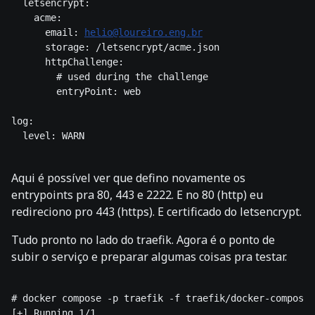
  letsencrypt:

    acme:

      email: 
helio@loureiro.eng.br
      storage: /letsencrypt/acme.json

      httpChallenge:

        # used during the challenge

        entryPoint: web

log:

  level: WARN

Aqui é possível ver que defino novamente os
entrypoints pra 80, 443 e 2222. E no 80 (http) eu
redireciono pro 443 (https). E certificado do letsencrypt.
Tudo pronto no lado do traefik. Agora é o ponto de
subir o serviço e preparar algumas coisas pra testar.
# docker compose -p traefik -f traefik/docker-compose.
[+] Running 1/1
