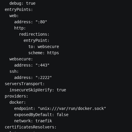
  debug: true

entryPoints:

  web:

    address: ":80"

    http:

      redirections:

        entryPoint:

          to: websecure

          scheme: https

  websecure:

    address: ":443"

  ssh:

    address: ":2222"

serversTransport:

  insecureSkipVerify: true

providers:

  docker:

    endpoint: "unix:///var/run/docker.sock"

    exposedByDefault: false

    network: traefik

certificatesResolvers:
