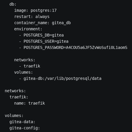
  db:

    image: postgres:17

    restart: always

    container_name: gitea_db

    environment:

      - POSTGRES_DB=gitea

      - POSTGRES_USER=gitea

      - POSTGRES_PASSWORD=A4COU5a6JF5ZvWoSufi0L1aomSkz
    networks:

      - traefik

    volumes:

      - gitea-db:/var/lib/postgresql/data

networks:

  traefik:

    name: traefik

volumes:

  gitea-data:

  gitea-config:
