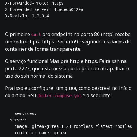
X-Forwarded-Proto: https

X-Forwarded-Server: 4cacedb0129a

X-Real-Ip: 1.2.3.4

O primeiro
pro endpoint na porta 80 (http) recebe
curl
um redirect pra https. Perfeito! O segundo, os dados do
container de forma transparente.
O serviço funciona! Mas pra http e https. Falta ssh na
porta 2222, que está nessa porta pra não atrapalhar o
uso do ssh normal do sistema.
Pra isso eu configurei um gitea, como descrevi no início
do artigo. Seu
é o seguinte:
docker-compose.yml
    services:

  server:

    image: gitea/gitea:1.23-rootless #latest-rootless

    container_name: gitea
