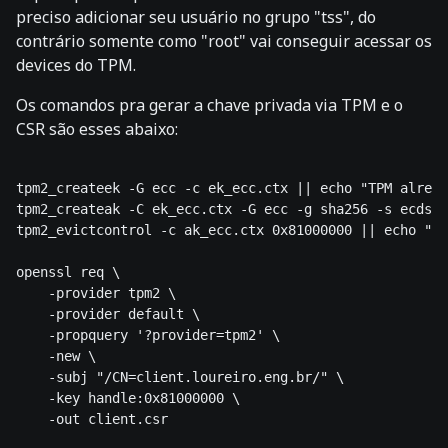
preciso adicionar seu usuário no grupo "tss", do
contrário somente como "root" vai conseguir acessar os
devices do TPM.
Os comandos pra gerar a chave privada via TPM e o
CSR são esses abaixo:
tpm2_createek -G ecc -c ek_ecc.ctx || echo "TPM alread
tpm2_createak -C ek_ecc.ctx -G ecc -g sha256 -s ecdsa 
tpm2_evictcontrol -c ak_ecc.ctx 0x81000000 || echo "TP
openssl req \

    -provider tpm2 \

    -provider default \

    -propquery '?provider=tpm2' \

    -new \

    -subj "/CN=client.loureiro.eng.br/" \

    -key handle:0x81000000 \
