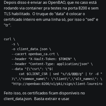
Depois disso é enviar ao OpenBAO, que no caso está
rodando via container pra testes na porta 8200 e sem
TLS habilitado. O truque do "data" é colocar o
certificado inteiro em uma linha só, por isso o "sed" e
"tr".
curl \

    -s \

    -o client_data.json \

    --cacert openbao_ca.crt \

    --header "X-Vault-Token: $TOKEN" \

    --header "Content-Type: application/json" \

    --data "{\"csr\": \"$(

        cat $CLIENT_CSR | sed "s/\$/@@@/g" | tr -d "\n
    )\",\"common_name\": \"client\",\"alt_names\": \"c
Feito isso, os certificados ficam disponíveis no
client_data.json. Basta extrair e usar.