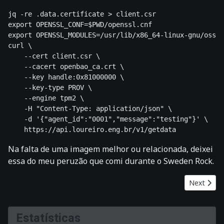
jq -re .data.certificate > client.csr

export OPENSSL_CONF=$PWD/openssl.cnf

export OPENSSL_MODULES=/usr/lib/x86_64-linux-gnu/ossl-
curl \

    --cert client.csr \

    --cacert openbao_ca.crt \

    --key handle:0x81000000 \

    --key-type PROV \

    --engine tpm2 \

    -H "Content-Type: application/json" \

    -d '{"agent_id":"0001","message":"testing"}' \

Na falta de uma imagem melhor ou relacionada, deixei
essa do meu peruzão que comi durante o Sweden Rock.
Next artic
Next
Estatísticas