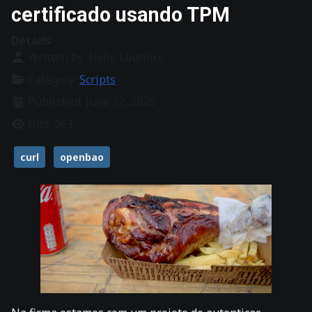
certificado usando TPM
Details
Written by:
Helio Loureiro
Category:
Scripts
Published: June 12, 2026
Hits: 263
curl
openbao