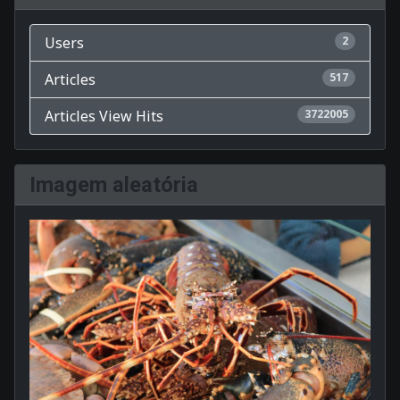
Users
2
Articles
517
Articles View Hits
3722005
Imagem aleatória