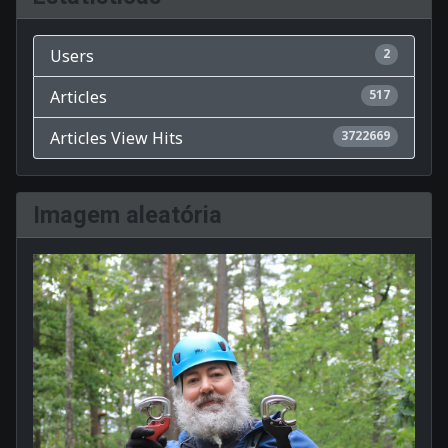
Users
2
Articles
517
Articles View Hits
3722669
Imagem aleatória