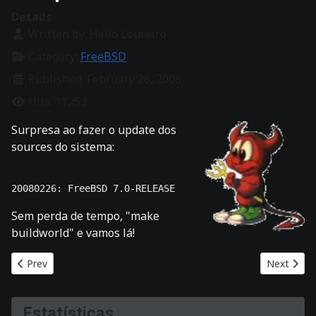
Details
Written by:
Helio Loureiro
Category:
FreeBSD
Published: February 26, 2008
Hits: 11253
Surpresa ao fazer o update dos
sources do sistema:
Sem perda de tempo, "make
buildworld" e vamos lá!
Previous article: Reboot por aquecimento
Next artic
Prev
Next
Estatísticas