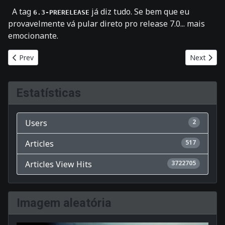
A tag
já diz tudo. Se bem que eu
6.3-PRERELEASE
provavelmente vá pular direto pro release 7.0... mais
emocionante.
Previous article: Mais antigo ainda...
Next articl
Prev
Next
Estatísticas
Users
2
Articles
517
Articles View Hits
3722705
Imagem aleatória