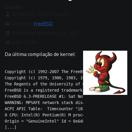
Details
Written by:
Helio Loureiro
Category:
FreeBSD
Published: November 11, 2007
Hits: 12749
Da última compilação de kernel:
Copyright (c) 1992-2007 The FreeBSD Project. 

Copyright (c) 1979, 1980, 1983, 1986, 1988, 1989, 1991
The Regents of the University of California. All right
FreeBSD is a registered trademark of The FreeBSD Found
FreeBSD 6.3-PRERELEASE #1: Sat Nov 10 13:01:13 CST 200
WARNING: MPSAFE network stack disabled, expect reduced
ACPI APIC Table:  Timecounter "i8254" frequency 119318
0 CPU: Intel(R) Pentium(R) M processor 1.73GHz (1729.1
Origin = "GenuineIntel" Id = 0x6d8 Stepping = 8 
