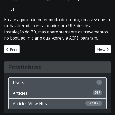
Eu até agora não notei muita diferença, uma vez que já
tinha alterado o escalonador pra ULE desde a
instalação do 7.0, mas aparentemente os travamentos
no boot, ao iniciar o dual-core via ACPI, pararam.
Previous article: ls: /mnt/ext2: Bad file descriptor
Next artic
Prev
Next
Estatísticas
Users
2
Articles
517
Articles View Hits
3723126