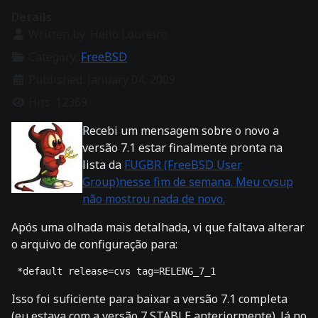
Details
Written by:
Helio Loureiro
Category:
FreeBSD
Published: January 04, 2009
Hits: 12369
Recebi um mensagem sobre o novo a
versão 7.1 estar finalmente pronta na
lista da
FUGBR (FreeBSD User
Group)nesse fim de semana. Meu cvsup
não mostrou nada de novo.
Após uma olhada mais detalhada, vi que faltava alterar
o arquivo de configuração para:
 *default release=cvs tag=RELENG_7_1 
Isso foi suficiente para baixar a versão 7.1 completa
(eu estava com a versão 7 STABLE anteriormente). Já no