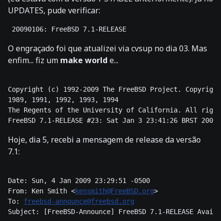
UPDATES, pude verificar:
 20090106: FreeBSD 7.1-RELEASE 
O engraçado foi que atualizei via cvsup no dia 03. Mas
enfim... fiz um
make world
e...
Copyright (c) 1992-2009 The FreeBSD Project. Copyright
1989, 1991, 1992, 1993, 1994 

The Regents of the University of California. All right
Hoje, dia 5, recebi a mensagem de release da versão
7.1:
Date: Sun, 4 Jan 2009 23:29:51 -0500 

From: Ken Smith <
kensmith@FreeBSD.org
> 

To: 
freebsd-announce@freebsd.org
Subject: [FreeBSD-Announce] FreeBSD 7.1-RELEASE Availa