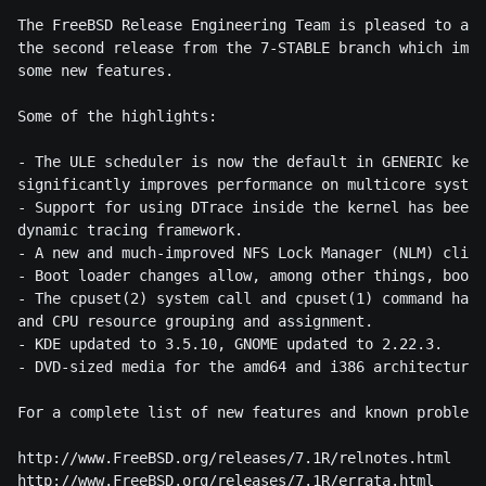
The FreeBSD Release Engineering Team is pleased to ann
the second release from the 7-STABLE branch which impr
some new features. 
Some of the highlights: 
- The ULE scheduler is now the default in GENERIC kern
significantly improves performance on multicore system
- Support for using DTrace inside the kernel has been
dynamic tracing framework. 
- A new and much-improved NFS Lock Manager (NLM) clien
- Boot loader changes allow, among other things, booti
- The cpuset(2) system call and cpuset(1) command have
and CPU resource grouping and assignment. 
- KDE updated to 3.5.10, GNOME updated to 2.22.3. 
- DVD-sized media for the amd64 and i386 architectures
For a complete list of new features and known problems
http://www.FreeBSD.org/releases/7.1R/relnotes.html 
http://www.FreeBSD.org/releases/7.1R/errata.html 
