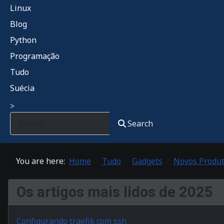
Linux
Blog
Python
Programação
Tudo
Suécia
>
Search
You are here:
Home
Tudo
Gadgets
Novos Produ
Os artigos mais lidos de 2025
Configurando traefik com ssh