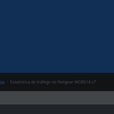
tos
Estatística de tráfego no Netgear WGR614 v7