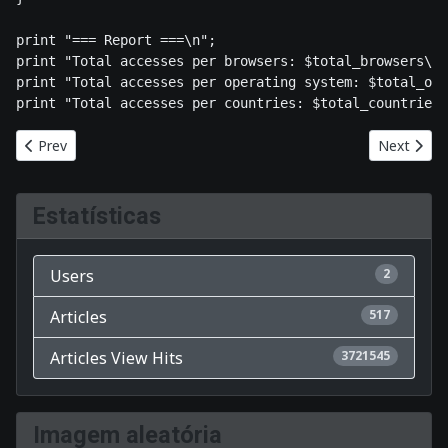
print "=== Report ===\n"; 

print "Total accesses per browsers: $total_browsers\n"
print "Total accesses per operating system: $total_ops
Previous article: Oracle concretiza aquisição da Sun
Next artic
Prev
Next
Estatísticas
Users
2
Articles
517
Articles View Hits
3721545
Imagem aleatória