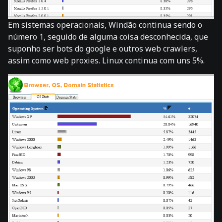
Em sistemas operacionais, Windão continua sendo o
número 1, seguido de alguma coisa desconhecida, que
suponho ser bots do google e outros web crawlers,
assim como web proxies. Linux continua com uns 5%.