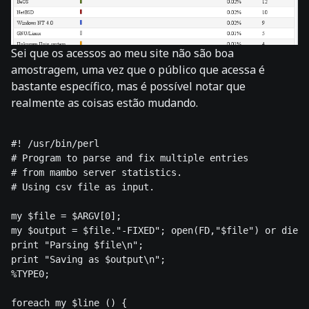
Sei que os acessos ao meu site não são boa
amostragem, uma vez que o público que acessa é
bastante específico, mas é possível notar que
realmente as coisas estão mudando.
#! /usr/bin/perl 

# Program to parse and fix multiple entries 

# from mambo server statistics. 

# Using csv file as input. 

my $file = $ARGV[0]; 

my $output = $file."-FIXED"; open(FD,"$file") or die "
print "Parsing $file\n"; 

print "Saving as $output\n"; 

%TYPE0; 

foreach my $line () { 
