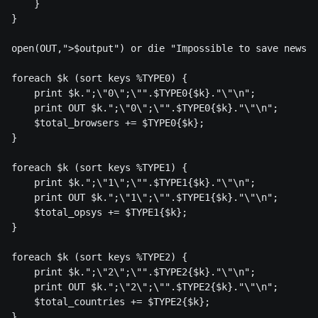
    } 

} 

open(OUT,">$output") or die "Impossible to save news s
foreach $k (sort keys %TYPE0) { 

    print $k.";\"0\";\"".$TYPE0{$k}."\"\n"; 

    print OUT $k.";\"0\";\"".$TYPE0{$k}."\"\n"; 

    $total_browsers += $TYPE0{$k}; 

} 

foreach $k (sort keys %TYPE1) { 

    print $k.";\"1\";\"".$TYPE1{$k}."\"\n"; 

    print OUT $k.";\"1\";\"".$TYPE1{$k}."\"\n"; 

    $total_opsys += $TYPE1{$k}; 

} 

foreach $k (sort keys %TYPE2) { 

    print $k.";\"2\";\"".$TYPE2{$k}."\"\n"; 

    print OUT $k.";\"2\";\"".$TYPE2{$k}."\"\n"; 

    $total_countries += $TYPE2{$k}; 

} 
