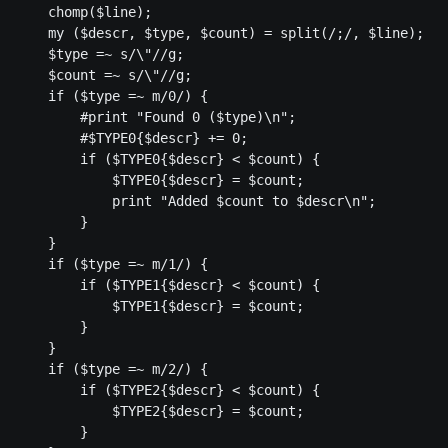
    chomp($line); 

    my ($descr, $type, $count) = split(/;/, $line); 

    $type =~ s/\"//g; 

    $count =~ s/\"//g; 

    if ($type =~ m/0/) { 

        #print "Found 0 ($type)\n"; 

        #$TYPE0{$descr} += 0; 

        if ($TYPE0{$descr} < $count) { 

            $TYPE0{$descr} = $count; 

            print "Added $count to $descr\n"; 

        } 

    } 

    if ($type =~ m/1/) { 

        if ($TYPE1{$descr} < $count) { 

            $TYPE1{$descr} = $count; 

        } 

    } 

    if ($type =~ m/2/) { 

        if ($TYPE2{$descr} < $count) { 

            $TYPE2{$descr} = $count; 

        } 
