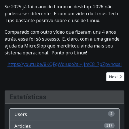
Se 2025 já foi o ano do Linux no desktop. 2026 não
poderia ser diferente. E com um vídeo do Linus Tech
Tips bastante positivo sobre o uso de Linux.
Comparado com outro vídeo que fizeram uns 4 anos
atrás, esse foi só sucesso. E, claro, com a uma grande
ajuda da MicroSlop que merdificou ainda mais seu
sistema operacional. Ponto pro Linux!
https://youtu.be/8KQFgWdiudo?si=JjmC8_7pZpvhqxsl
Next artic
Next
Estatísticas
Users
2
Articles
517