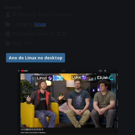
Details
Written by:
Helio Loureiro
Category:
linux
Published: June 15, 2026
Hits: 311
Ano do Linux no desktop