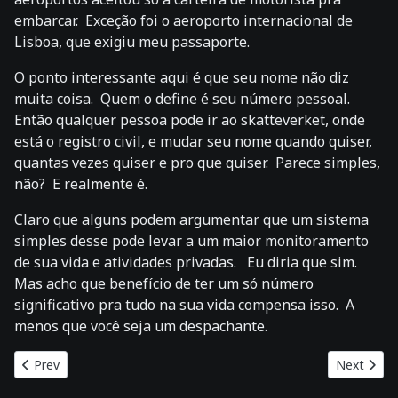
embarcar. Exceção foi o aeroporto internacional de
Lisboa, que exigiu meu passaporte.
O ponto interessante aqui é que seu nome não diz
muita coisa. Quem o define é seu número pessoal.
Então qualquer pessoa pode ir ao skatteverket, onde
está o registro civil, e mudar seu nome quando quiser,
quantas vezes quiser e pro que quiser. Parece simples,
não? E realmente é.
Claro que alguns podem argumentar que um sistema
simples desse pode levar a um maior monitoramento
de sua vida e atividades privadas. Eu diria que sim.
Mas acho que benefício de ter um só número
significativo pra tudo na sua vida compensa isso. A
menos que você seja um despachante.
Previous article: Países considerados os mais felizes do mundo
Next articl
Prev
Next