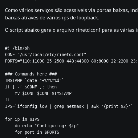
Como vários serviços são acessiveis via portas baixas, inc
baixas através de vários ips de loopback.
O script abaixo gera o arquivo rinetd.conf para as várias in
#! /bin/sh 

CONF="/usr/local/etc/rinetd.conf" 

PORTS="110:11000 25:2500 443:44300 80:8000 22:2200 23:
### Commands here ### 

TMSTAMP=`date "+%Y%m%d"` 

if [ -f $CONF ]; then 

    mv $CONF $CONF-$TMSTAMP 

fi 

IPS=`ifconfig lo0 | grep netmask | awk '{print $2}'` 

for ip in $IPS 

    do echo "Configuring: $ip" 

    for port in $PORTS 
