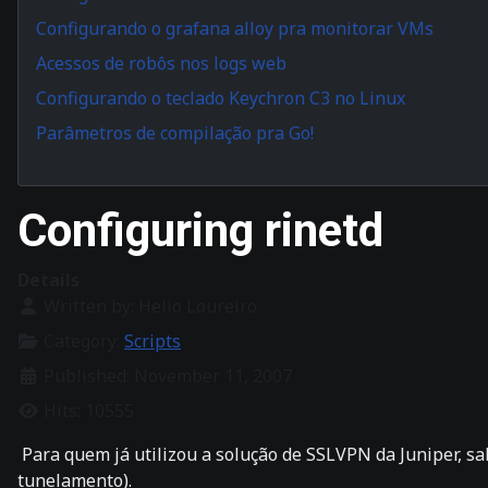
Configurando o grafana alloy pra monitorar VMs
Acessos de robôs nos logs web
Configurando o teclado Keychron C3 no Linux
Parâmetros de compilação pra Go!
Configuring rinetd
Details
Written by:
Helio Loureiro
Category:
Scripts
Published: November 11, 2007
Hits: 10555
Para quem já utilizou a solução de SSLVPN da Juniper, s
tunelamento).