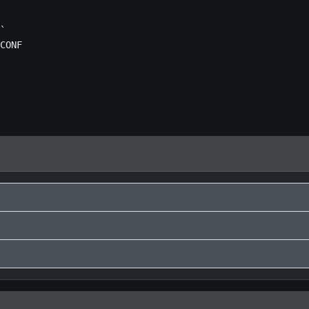
 

` 

CONF 
