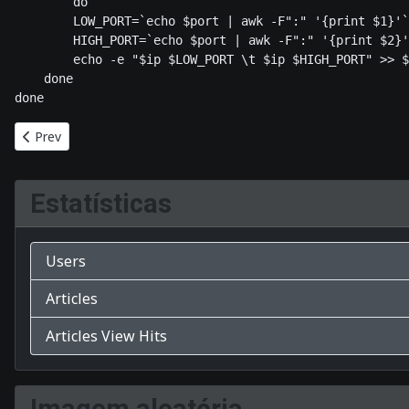
        do 

        LOW_PORT=`echo $port | awk -F":" '{print $1}'`
        HIGH_PORT=`echo $port | awk -F":" '{print $2}'
        echo -e "$ip $LOW_PORT \t $ip $HIGH_PORT" >> $
    done 

Previous article: Usando Gnuplot
Prev
Estatísticas
Users
Articles
Articles View Hits
Imagem aleatória