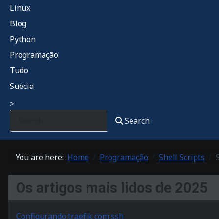
Linux
Blog
Python
Programação
Tudo
Suécia
>
Search
You are here:
Home
Programação
Shell Scripts
Os artigos mais lidos de 2025
Configurando traefik com ssh