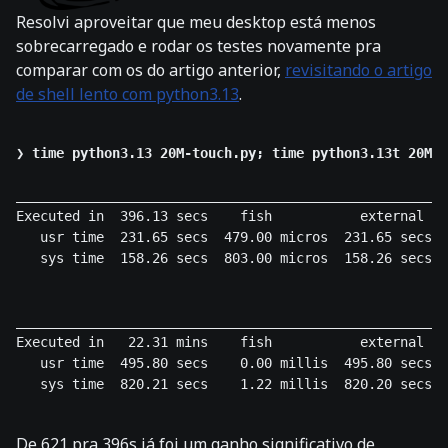
Resolvi aproveitar que meu desktop está menos
sobrecarregado e rodar os testes novamente pra
comparar com os do artigo anterior,
revisitando o artigo
de shell lento com python3.13
.
❯ 
time python3.13 20M-touch.py; time python3.13t 20M-t
______________________________________________________
Executed in  396.13 secs    fish           external

   usr time  231.65 secs  479.00 micros  231.65 secs

   sys time  158.26 secs  803.00 micros  158.26 secs

______________________________________________________
Executed in   22.31 mins    fish           external

   usr time  495.80 secs    0.00 millis  495.80 secs

   sys time  820.21 secs    1.22 millis  820.20 secs  
De 621 pra 396s já foi um ganho significativo de