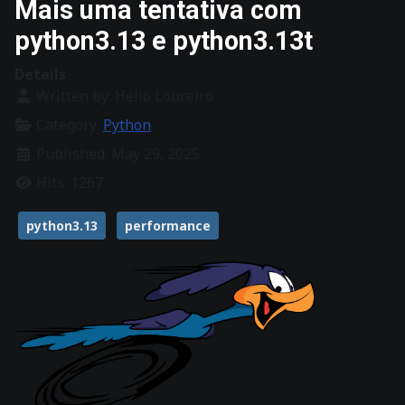
Mais uma tentativa com
python3.13 e python3.13t
Details
Written by:
Helio Loureiro
Category:
Python
Published: May 29, 2025
Hits: 1267
python3.13
performance