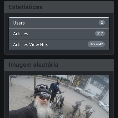
Estatísticas
Users
2
Articles
517
Articles View Hits
3722642
Imagem aleatória