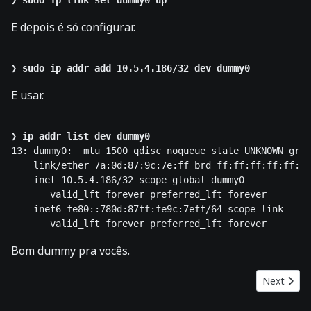
❯ 
E depois é só configurar.
❯ 
E usar.
❯ 
ip addr list dev dummy0
13: dummy0:  mtu 1500 qdisc noqueue state UNKNOWN grou
    link/ether 7a:0d:87:9c:7e:ff brd ff:ff:ff:ff:ff:ff

    inet 10.5.4.186/32 scope global dummy0

       valid_lft forever preferred_lft forever

    inet6 fe80::780d:87ff:fe9c:7eff/64 scope link 

Bom dummy pra vocês.
Next artic
Next