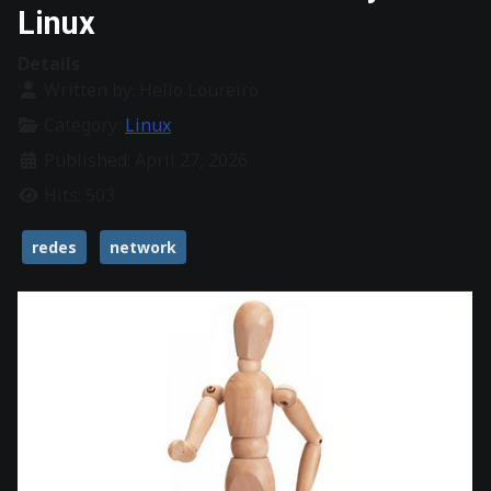
Linux
Details
Written by:
Helio Loureiro
Category:
Linux
Published: April 27, 2026
Hits: 503
redes
network