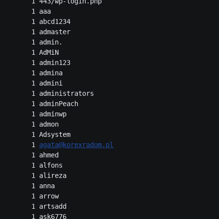
      1 443/wp-login.php

      1 aaa

      1 abcd1234

      1 admaster

      1 admin.

      1 AdMiN

      1 admin123

      1 admina

      1 admini

      1 administrators

      1 adminPeach

      1 adminwp

      1 admon

      1 Adsystem

      1 
agata@korexradom.pl
      1 ahmed

      1 alfons

      1 alireza

      1 anna

      1 arrow

      1 artsadd

      1 ask6776
