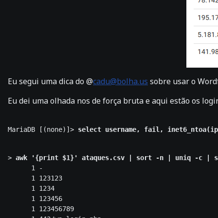
Eu segui uma dica do @
cadu@bolha.us
sobre usar o Wordf
Eu dei uma olhada nos de força bruta e aqui estão os logi
MariaDB [(none)]> 
> 
awk '{print $1}' ataques.csv | sort -n | uniq -c | s
      1 -

      1 123123

      1 1234

      1 123456

      1 123456789
