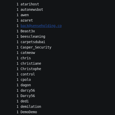
      1 atarihost

      1 autonewsbot

      1 awen

      1 azaret

      1 
back@senseholding.co
      1 Beast3x

      1 beescleaning

      1 carpetsdubai

      1 Casper_Security

      1 catmeow

      1 chris

      1 christiane

      1 Christophe

      1 control

      1 cpolo

      1 dagon

      1 darcy56

      1 Darcy56

      1 dedi

      1 demilation

      1 DemoDemo
