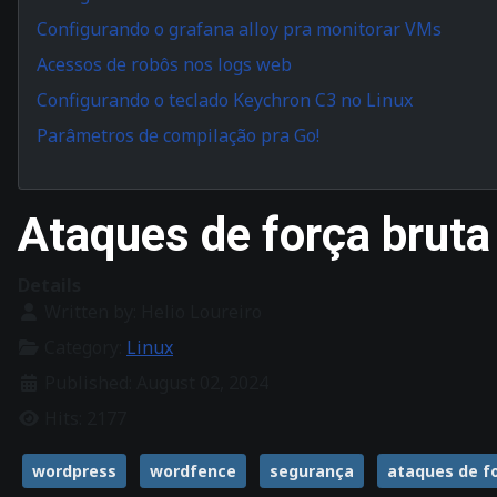
Configurando o grafana alloy pra monitorar VMs
Acessos de robôs nos logs web
Configurando o teclado Keychron C3 no Linux
Parâmetros de compilação pra Go!
Ataques de força bruta 
Details
Written by:
Helio Loureiro
Category:
Linux
Published: August 02, 2024
Hits: 2177
wordpress
wordfence
segurança
ataques de f