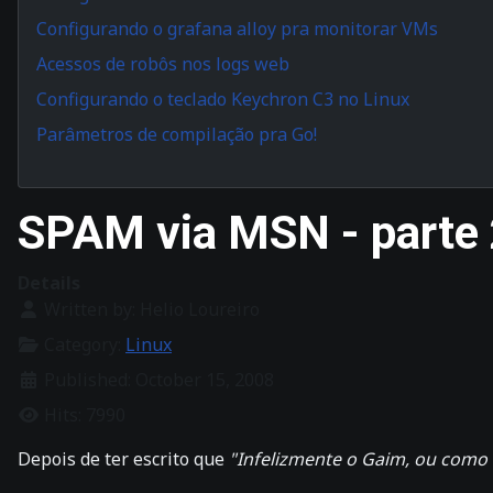
Configurando o grafana alloy pra monitorar VMs
Acessos de robôs nos logs web
Configurando o teclado Keychron C3 no Linux
Parâmetros de compilação pra Go!
SPAM via MSN - parte
Details
Written by:
Helio Loureiro
Category:
Linux
Published: October 15, 2008
Hits: 7990
Depois de ter escrito que
"Infelizmente o Gaim, ou como 