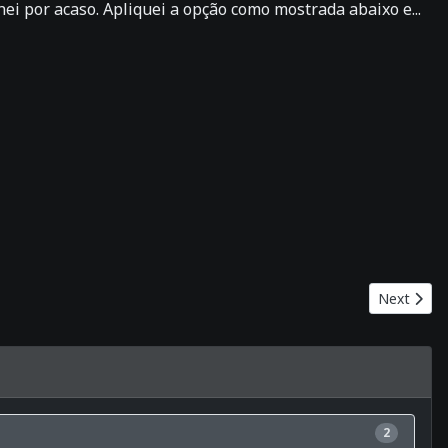
ei por acaso. Apliquei a opção como mostrada abaixo e...
Next artic
Next
2