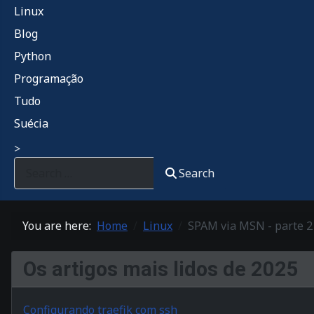
Linux
Blog
Python
Programação
Tudo
Suécia
>
Search
You are here:
Home
Linux
SPAM via MSN - parte 2
Os artigos mais lidos de 2025
Configurando traefik com ssh