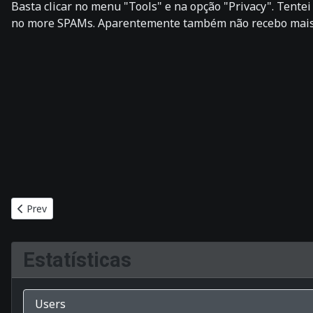
Basta clicar no menu "Tools" e na opção "Privacy". Tentei
no more SPAMs. Aparentemente também não recebo mais pe
Previous article: Linux em Palm Tungsten E
Prev
Estatísticas
Users