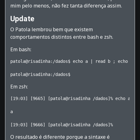
mim pelo menos, não fez tanta diferença assim.
Update
O Patola lembrou bem que existem
comportamentos distintos entre bash e zsh.
Em bash:
patola@risadinha:/dados$ echo a | read b ; echo $b
patola@risadinha:/dados$
Em zsh:
[19:03] [9665] [patola@risadinha /dados]% echo a | 
a
[19:03] [9666] [patola@risadinha /dados]%
O resultado é diferente porque a sintaxe é