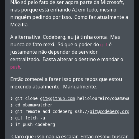
Não só pelo fato de ser agora parte da Microsoft,
mas porque está enfiando AI em tudo, mesmo
ninguém pedindo por isso. Como faz atualmente a
Mozilla.
A alternativa, Codeberg, eu já tinha conta. Mas
nunca de fato mexi. Só que o poder do
é
git
justamente não depender de servidor
centralizado. Basta alterar o destino e mandar o
.
push
Então comecei a fazer isso pros repos que estou
mexendo atualmente. Manualmente.
❯ git clone 
git@github.com
:helioloureiro/obamawatche
❯ cd obamawatcher

❯ git remote add codeberg ssh://
git@codeberg.org
/hel
❯ git fetch -a

Claro que isso não ia escalar. Então resolvi buscar