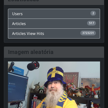
Users
2
Articles
517
Articles View Hits
3723231
Imagem aleatória