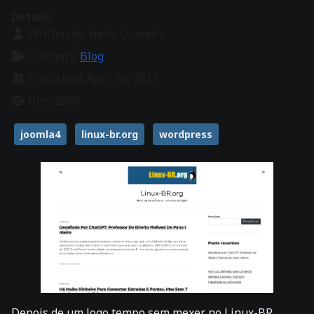
Details
Written by:
Helio Loureiro
Category:
Blog
Published: April 06, 2023
Hits: 2685
joomla4
linux-br.org
wordpress
Depois de um logo tempo sem mexer no Linux-BR,