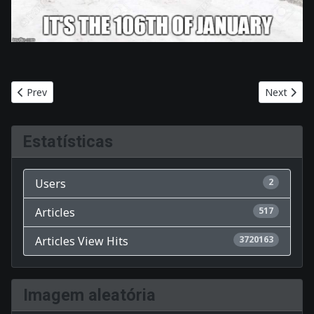
Previous article: Vídeos da PyCon Suécia 2022 liberados
Next arti
Prev
Next
Estatísticas
Users
2
Articles
517
Articles View Hits
3720163
Imagem aleatória