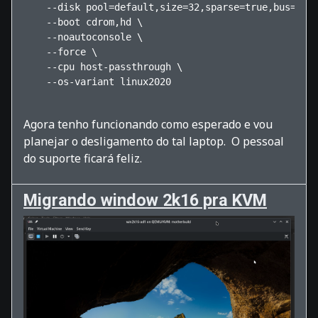
    --disk pool=default,size=32,sparse=true,bus=sat
    --boot cdrom,hd \
    --noautoconsole \
    --force \
    --cpu host-passthrough \
    --os-variant linux2020

Agora tenho funcionando como esperado e vou
planejar o desligamento do tal laptop. O pessoal
do suporte ficará feliz.
Migrando window 2k16 pra KVM