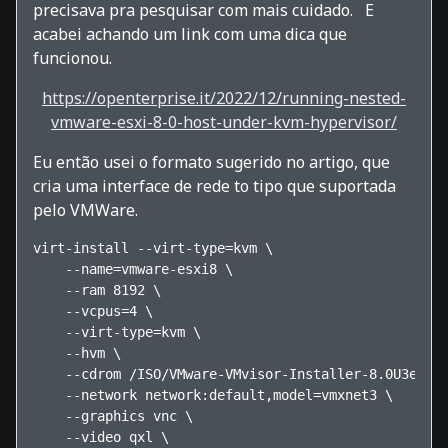
precisava pra pesquisar com mais cuidado. E
acabei achando um link com uma dica que
funcionou.
https://openterprise.it/2022/12/running-nested-
vmware-esxi-8-0-host-under-kvm-hypervisor/
Eu então usei o formato sugerido no artigo, que
cria uma interface de rede to tipo que suportada
pelo VMWare.
virt-install --virt-type=kvm \
    --name=vmware-esxi8 \
    --ram 8192 \
    --vcpus=4 \
    --virt-type=kvm \
    --hvm \
    --cdrom /ISO/VMware-VMvisor-Installer-8.0U3e-24
    --network network:default,model=vmxnet3 \
    --graphics vnc \
    --video qxl \