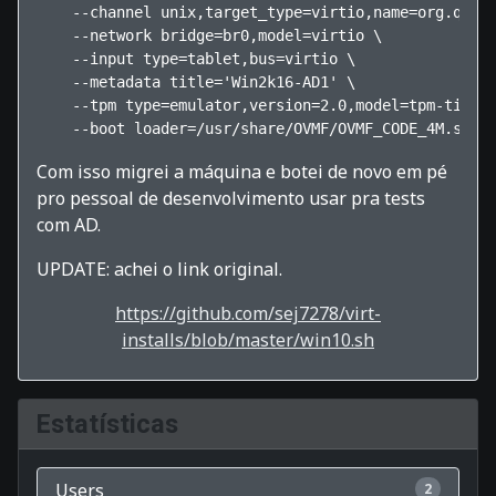
    --channel unix,target_type=virtio,name=org.qemu.
    --network bridge=br0,model=virtio \

    --input type=tablet,bus=virtio \

    --metadata title='Win2k16-AD1' \

    --tpm type=emulator,version=2.0,model=tpm-tis \

    --boot loader=/usr/share/OVMF/OVMF_CODE_4M.secb
Com isso migrei a máquina e botei de novo em pé
pro pessoal de desenvolvimento usar pra tests
com AD.
UPDATE: achei o link original.
https://github.com/sej7278/virt-
installs/blob/master/win10.sh
Estatísticas
Users
2