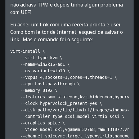
não achava TPM e depois tinha algum problema
com UEFI.
Eu achei um link com uma receita pronta e usei.
Como bom leitor de Internet, esqueci de salvar o
link. Mas o comando foi o seguinte:
virt-install \

    --virt-type kvm \

    --name=win2k16-ad1 \

    --os-variant=win10 \

    --vcpus 4,sockets=1,cores=4,threads=1 \

    --cpu host-passthrough \

    --memory 8192 \

    --features smm.state=on,kvm_hidden=on,hyperv_rel
    --clock hypervclock_present=yes \

    --disk path=/var/lib/libvirt/images/windows-ad1.
    --controller type=scsi,model=virtio-scsi \

    --graphics spice \

    --video model=qxl,vgamem=32768,ram=131072,vram=1
    --channel spicevmc,target_type=virtio,name=com.r