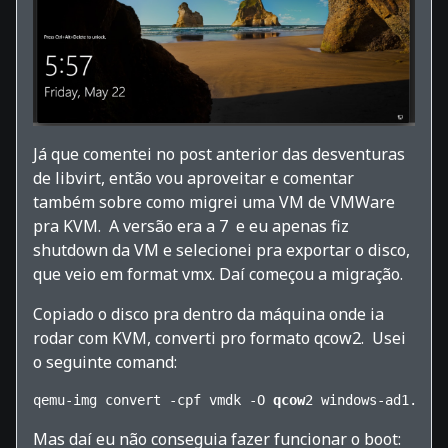
Já que comentei no post anterior das desventuras
de libvirt, então vou aproveitar e comentar
também sobre como migrei uma VM de VMWare
pra KVM. A versão era a 7 e eu apenas fiz
shutdown da VM e selecionei pra exportar o disco,
que veio em format vmx. Daí começou a migração.
Copiado o disco pra dentro da máquina onde ia
rodar com KVM, converti pro formato qcow2. Usei
o seguinte comand:
qemu-img convert -cpf vmdk -O 
qcow
2 windows-ad1.vmd
Mas daí eu não conseguia fazer funcionar o boot: